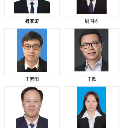
魏家琦
尉国栋
王紫阳
王歆