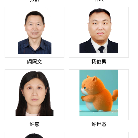
阎照文
杨俊男
许燕
许世杰