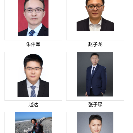
朱伟军
赵子龙
赵达
张子琛