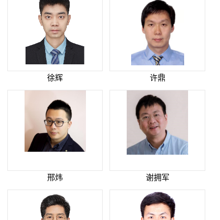
徐辉
许鼎
邢炜
谢拥军