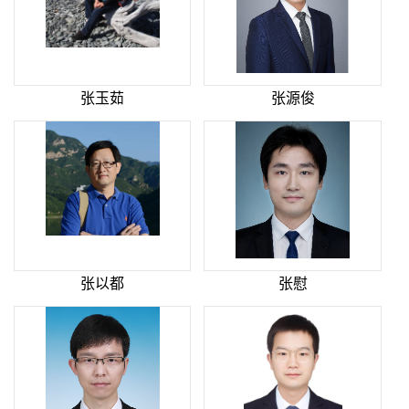
张玉茹
张源俊
张以都
张慰