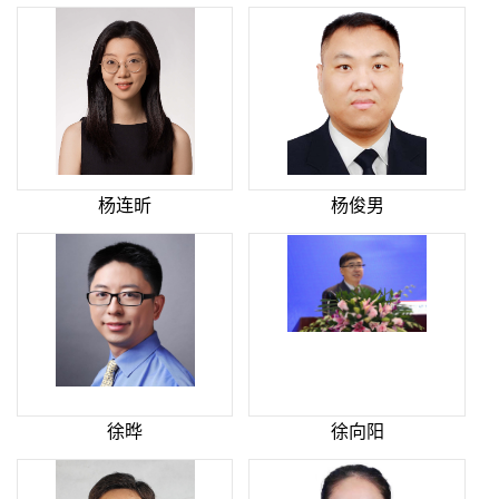
杨连昕
杨俊男
徐晔
徐向阳