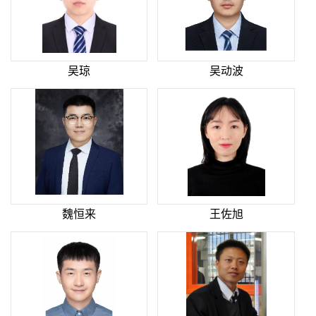
吴琼
吴动波
魏恒来
王佐旭