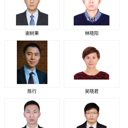
谢树果
林晓阳
陈行
吴晓君