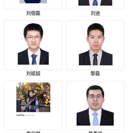
刘佃磊
刘迪
刘斌超
黎磊