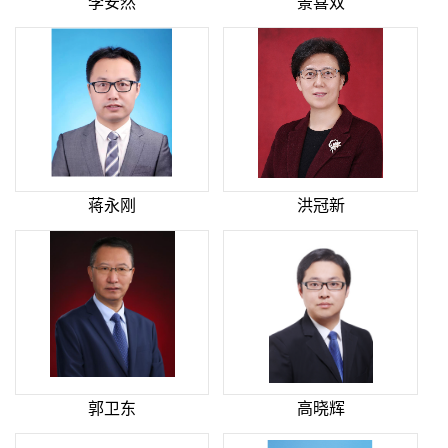
李安然
景喜双
蒋永刚
洪冠新
郭卫东
高晓辉