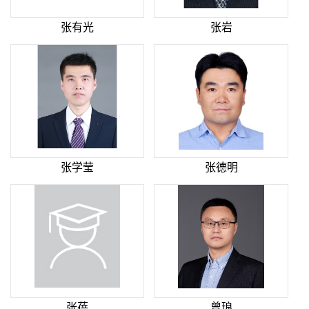
张有光
张岩
张学莹
张德明
张蓓
曾琅