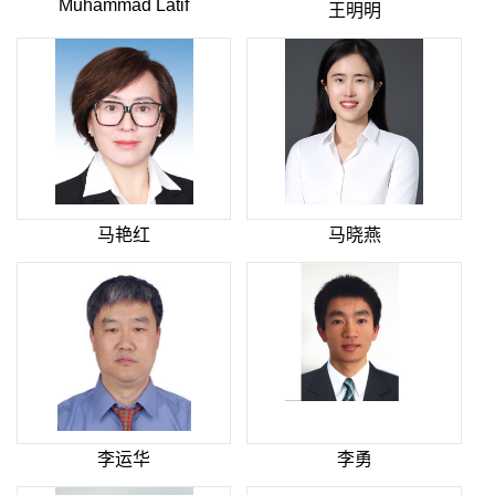
Muhammad Latif
王明明
马艳红
马晓燕
李运华
李勇