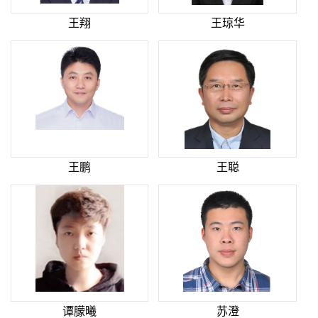
王翔
王琼华
王鹏
王聪
谭朦曦
苏澄