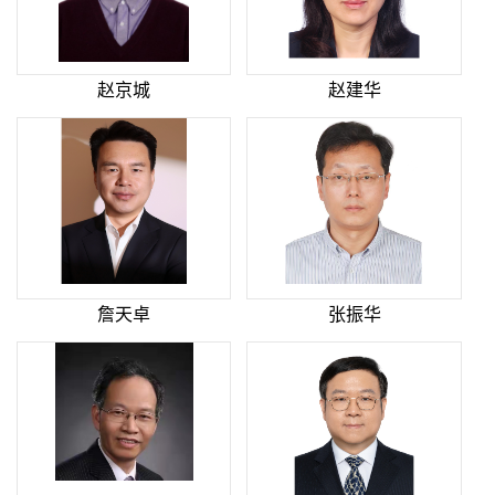
赵京城
赵建华
詹天卓
张振华