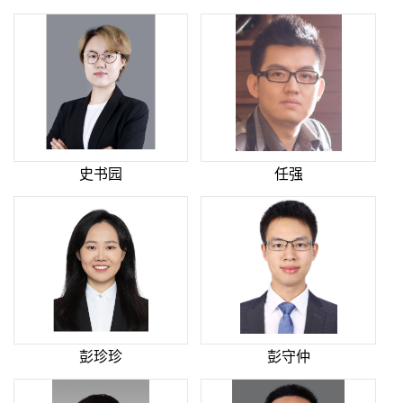
史书园
任强
彭珍珍
彭守仲