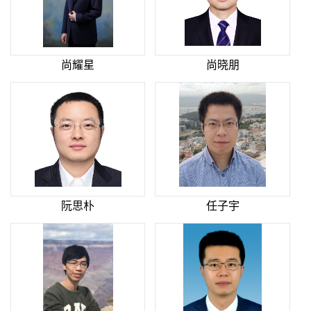
尚耀星
尚晓朋
阮思朴
任子宇