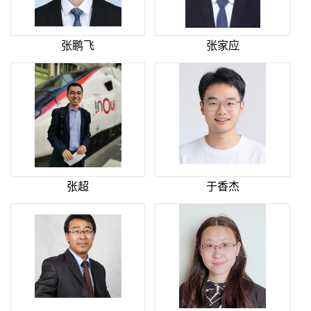
张鹏飞
张家应
张超
于香杰