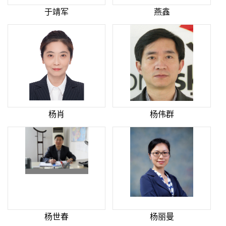
于靖军
燕鑫
杨肖
杨伟群
杨世春
杨丽曼