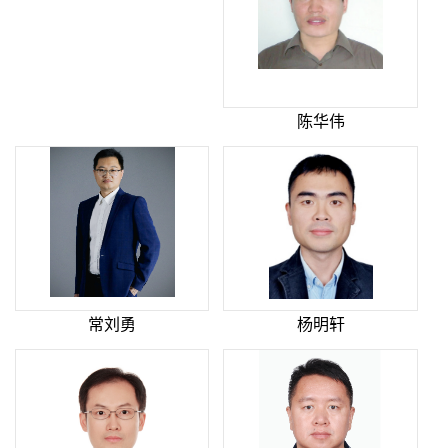
陈华伟
常刘勇
杨明轩