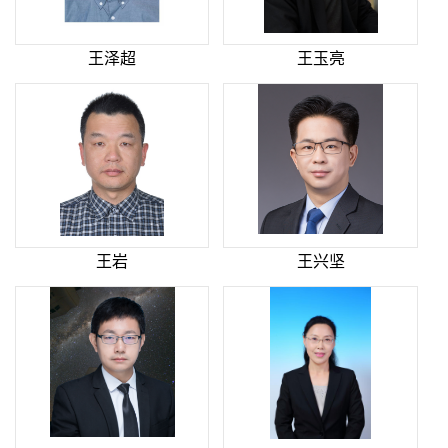
王泽超
王玉亮
王岩
王兴坚