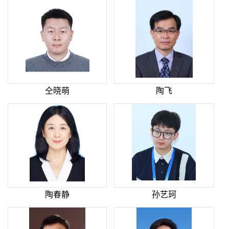
仝晓萌
陶飞
陶春静
孙艺珂