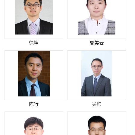
徐坤
夏美云
陈行
吴帅