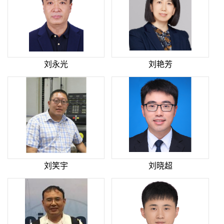
刘永光
刘艳芳
刘笑宇
刘晓超