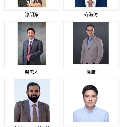
漆明净
齐海涛
裴忠才
潘康