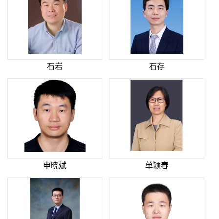
石岩
石存
申晓斌
单颖春