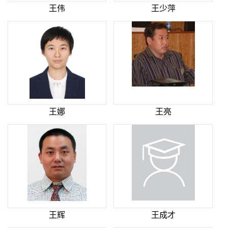
王伟
王少萍
王娜
王亮
王辉
王成才