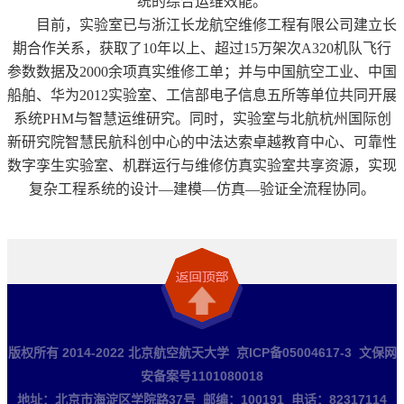
统的综合运维效能。
目前，实验室已与浙江长龙航空维修工程有限公司建立长
期合作关系，获取了
10
年以上、超过
15
万架次
A320
机队飞行
参数数据及
2000
余项真实维修工单；并与中国航空工业、中国
船舶、华为
2012
实验室、工信部电子信息五所等单位共同开展
系统
PHM
与智慧运维研究。同时，实验室与北航杭州国际创
新研究院智慧民航科创中心的中法达索卓越教育中心、可靠性
数字孪生实验室、机群运行与维修仿真实验室共享资源，实现
复杂工程系统的设计
—
建模
—
仿真
—
验证全流程协同。
版权所有 2014-2022 北京航空航天大学 京ICP备05004617-3 文保网
安备案号1101080018
地址：北京市海淀区学院路37号 邮编：100191 电话：82317114