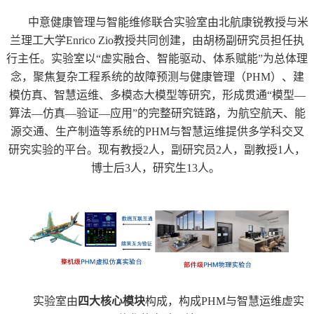
中意健康管理与智能维修联合实验室由北航康锐教授与米
兰理工大学
Enrico Zio
教授共同创建，由胡杨副研究员担任执
行主任。实验室以
“
虚实融合、智能驱动、体系赋能
”
为总体理
念，聚焦复杂工程系统的故障预测与健康管理（
PHM
）、建
模仿真、智慧运维、多模态大模型等研究，形成贯通
“
模型
—
算法
—
仿真
—
验证
—
应用
”
的完整研究链路，为航空航天、能
源交通、生产制造等系统的
PHM
与智慧运维提供多学科交叉
研究实验的平台。现有教授
2
人，副研究员
2
人，副教授
1
人，
博士后
3
人，研究生
13
人。
实验室由
四大核心模块
构成，构成
PHM
与智慧运维虚实