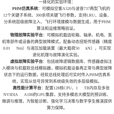
一体化的实验环境：
PHM
仿真系统
：可模拟空客
A320
与波音
737
两型飞机的
12
个关键子系统、
300
余项关键飞行参数，支持
LRU
、设备、
分系统层级故障注入、飞行环境建模与数据生成，用于
PHM
算法和运维策略验证。
物理故障实验平台
：可模拟机载齿轮箱、轴承、机电、泵
机等部件或设备的典型故障模式，配备动态扭矩传感器（精度
0.01 Nm
）与液压加载装置（最大载荷
50 kN
），可实现
退化机理与故障演化实验。
虚拟故障实验平台
：包括故障逻辑数据库、传感器虚拟注
入模块与机载软总线模拟器，模拟机载设备再正常与典型故障
状态下的运行数据，经软总线处理后可实时传入
PHM
仿真系
统，实现从信号异常到系统级失效的多层级模拟。
高性能计算平台
：配置
128
核
CPU
、
1 TB
内存及多张
NVIDIA A100
的
GPU
集群，支持多模态大模型的预训练、
微调与推理，为智能诊断、强化学习决策与数字孪生推演提供
算力保障。