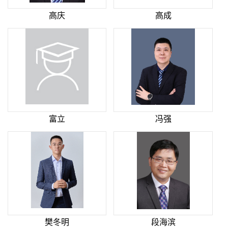
高庆
高成
富立
冯强
樊冬明
段海滨