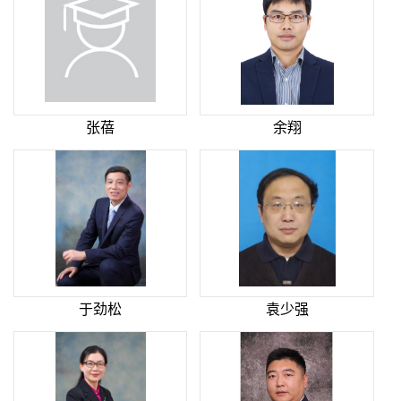
张蓓
余翔
于劲松
袁少强