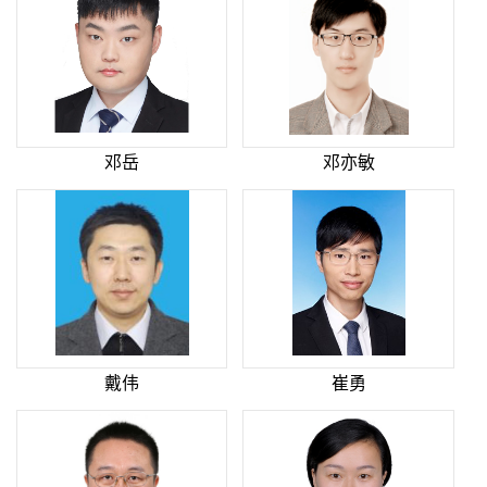
邓岳
邓亦敏
戴伟
崔勇