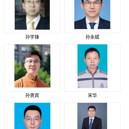
孙宇锋
孙永斌
孙贵宾
宋华