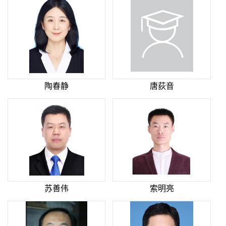
陶春静
唐荻音
苏善伟
索明亮