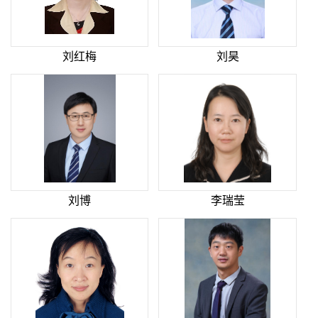
刘红梅
刘昊
刘博
李瑞莹