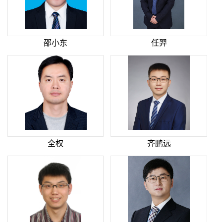
邵小东
任羿
全权
齐鹏远