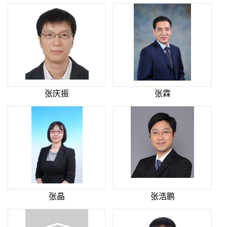
张庆振
张霖
张晶
张浩鹏