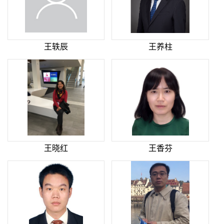
王轶辰
王养柱
王晓红
王香芬