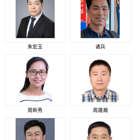
朱宏玉
诸兵
周新秀
周晟瀚