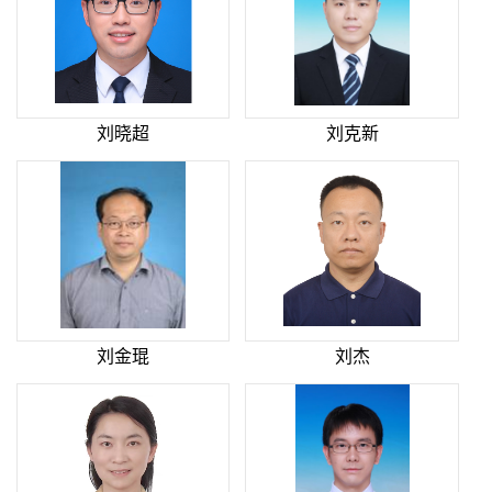
刘晓超
刘克新
刘金琨
刘杰