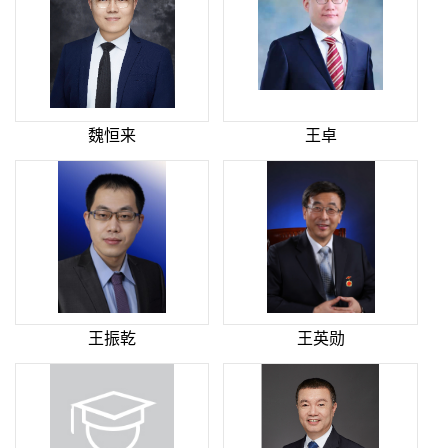
魏恒来
王卓
王振乾
王英勋