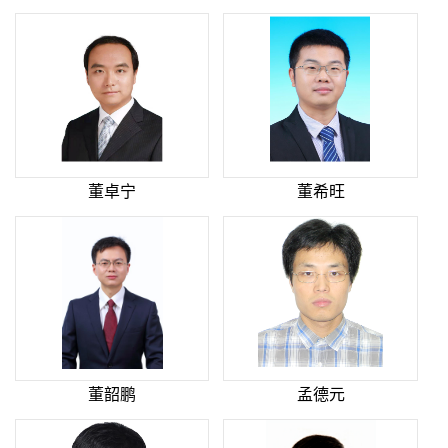
董卓宁
董希旺
董韶鹏
孟德元