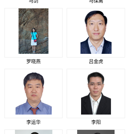
马剑
马保离
罗晓燕
吕金虎
李运华
李阳