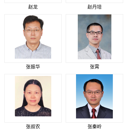
赵龙
赵丹培
张振华
张霄
张叔农
张秦岭