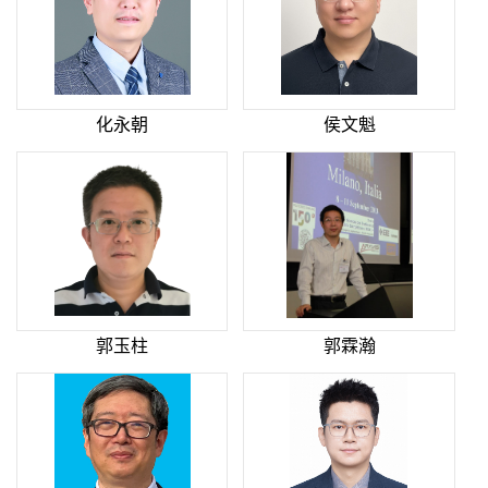
化永朝
侯文魁
郭玉柱
郭霖瀚