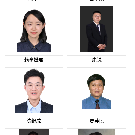
赖李媛君
康锐
陈继成
贾英民