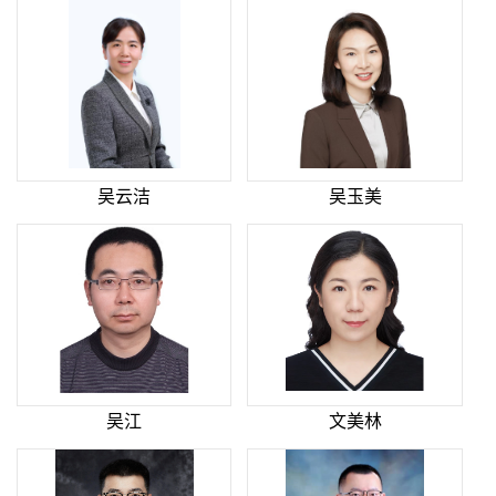
吴云洁
吴玉美
吴江
文美林