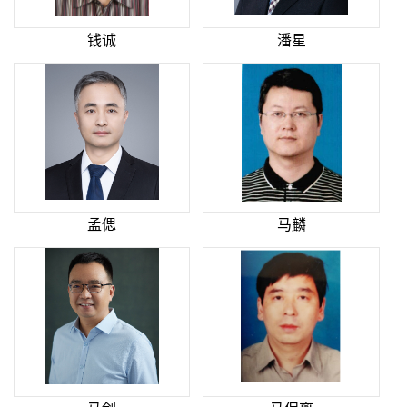
钱诚
潘星
孟偲
马麟