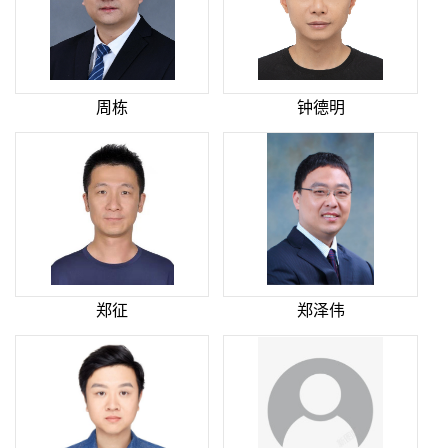
周栋
钟德明
郑征
郑泽伟