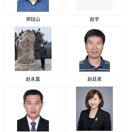
郑钰山
赵宇
赵永嘉
赵廷弟