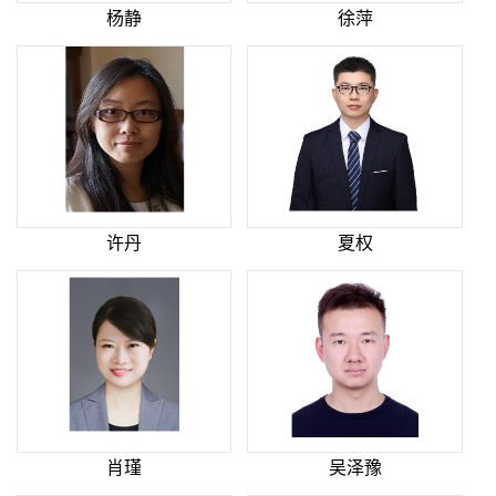
杨静
徐萍
许丹
夏权
肖瑾
吴泽豫