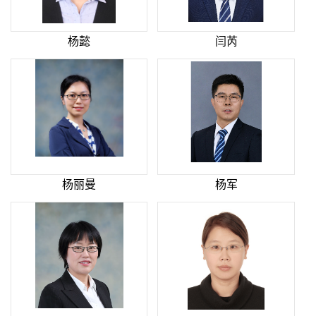
杨懿
闫芮
杨丽曼
杨军