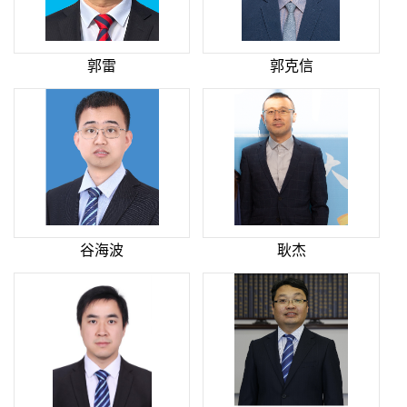
郭雷
郭克信
谷海波
耿杰