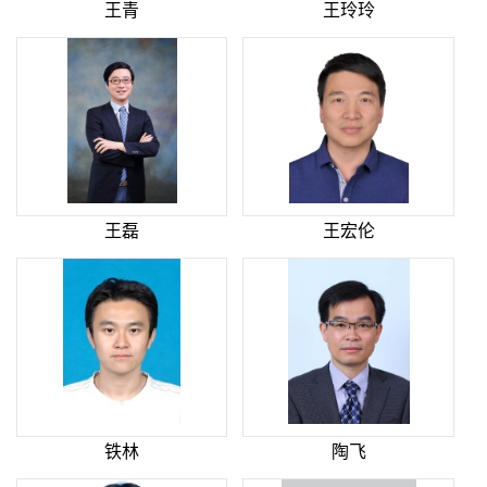
王青
王玲玲
王磊
王宏伦
铁林
陶飞