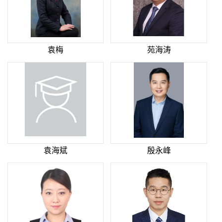
袁梅
苑海涛
袁海斌
殷永峰