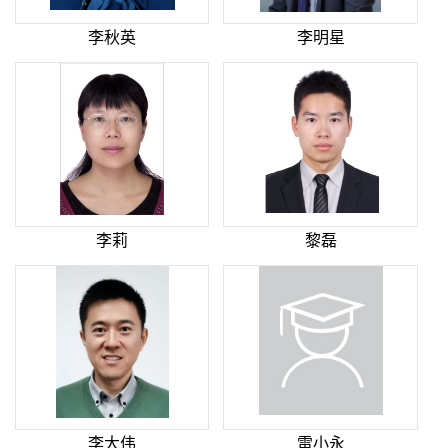
李秋英
李明星
李莉
黎磊
李大伟
雷小永