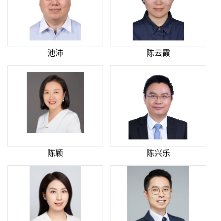
池沛
陈云霞
陈颖
陈兴乐