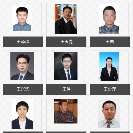
王泽超
王玉亮
王岩
王兴坚
王伟
王少萍