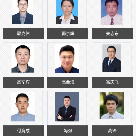
郭克信
郭京辉
关志东
高军辉
高金海
富庆飞
付竟成
冯强
高锋