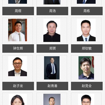
周煜
周浩
周栋
钟生辉
郑赟
郑钦敏
赵子龙
赵育善
赵竞全