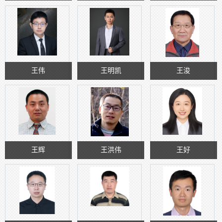
王伟
王明凯
王浚
王辉
王洪伟
王好