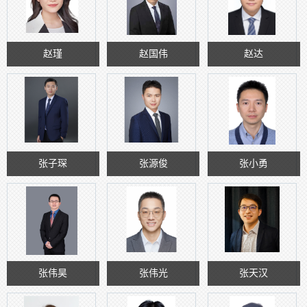
赵瑾
赵国伟
赵达
张子琛
张源俊
张小勇
张伟昊
张伟光
张天汉