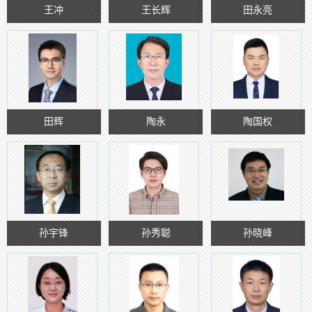
王冲
王长辉
田永亮
田辉
陶永
陶国权
孙宇锋
孙秀聪
孙晓峰