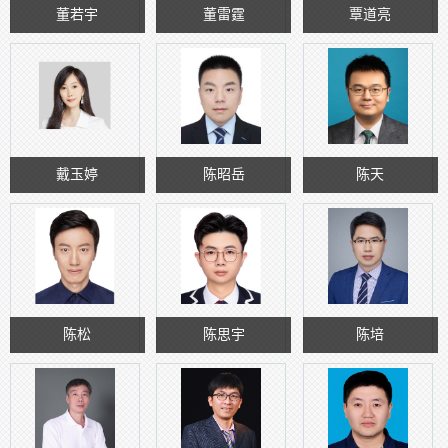
董若宇
董雷霆
覃道亮
戴玉婷
陈昭岳
陈天
陈松
陈思宇
陈培