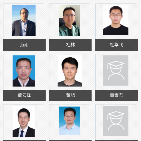
范雨
杜林
杜华飞
董云峰
董旭
董素君