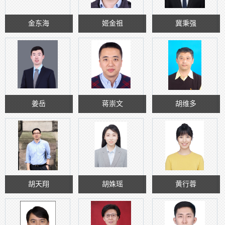
金东海
姬金祖
冀秉强
姜岳
蒋崇文
胡维多
胡天翔
胡姝瑶
黄行蓉