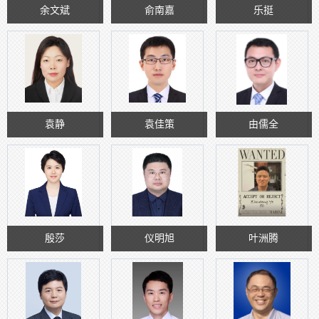
余文斌
俞南嘉
乐挺
袁静
袁佳策
由儒全
殷莎
仪明旭
叶洲腾