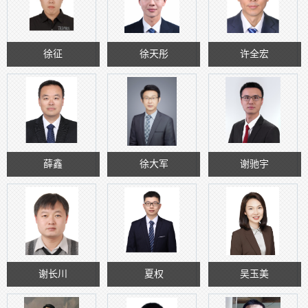
徐征
徐天彤
许全宏
薛鑫
徐大军
谢驰宇
谢长川
夏权
吴玉美