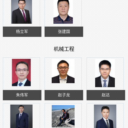
杨立军
张建国
机械工程
朱伟军
赵子龙
赵达