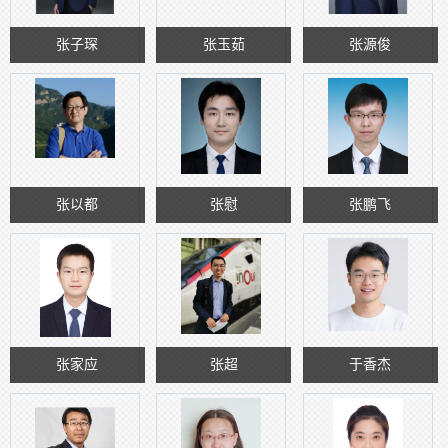
张子琛
张玉茹
张源俊
张以都
张慰
张鹏飞
张家应
张超
于香杰