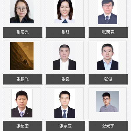
张曙光
张舒
张荣春
张鹏飞
张良
张俊
张纪奎
张家应
张光宇