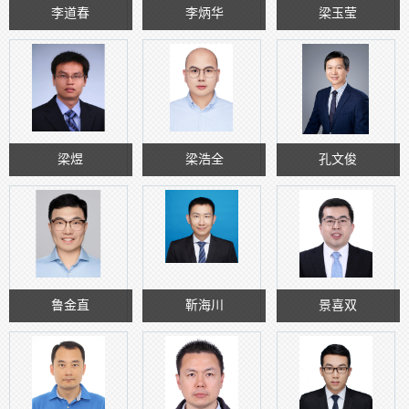
李道春
李炳华
梁玉莹
梁煜
梁浩全
孔文俊
鲁金直
靳海川
景喜双