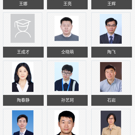
王娜
王亮
王辉
王成才
仝晓萌
陶飞
陶春静
孙艺珂
石岩