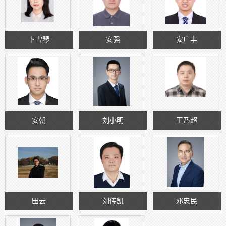
卜雪琴
安强
安广丰
安朝
刘小明
王乃超
田云
刘传凯
邓忠民