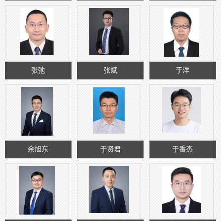
张弛
张斌
于洋
余旭东
于贤君
于香杰