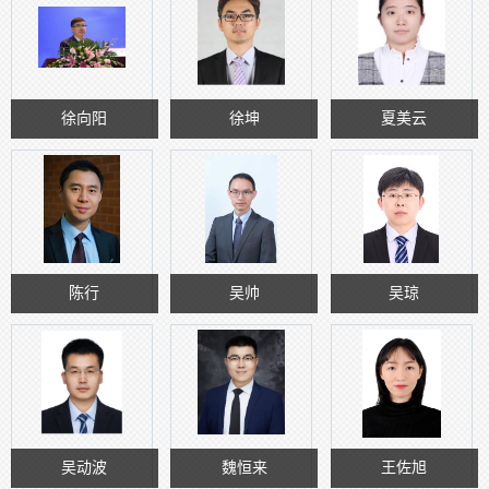
徐向阳
徐坤
夏美云
陈行
吴帅
吴琼
吴动波
魏恒来
王佐旭