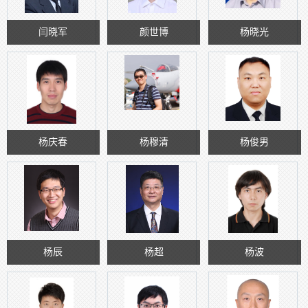
闫晓军
颜世博
杨晓光
杨庆春
杨穆清
杨俊男
杨辰
杨超
杨波