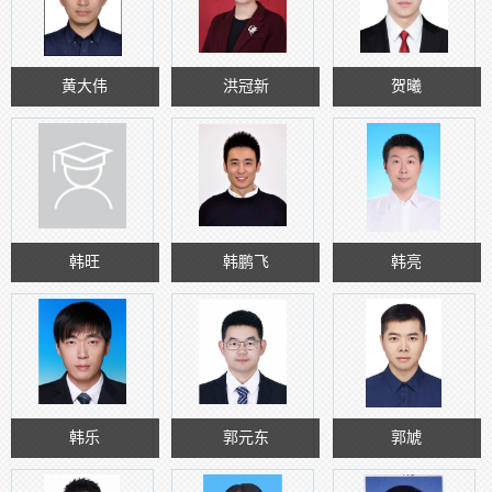
黄大伟
洪冠新
贺曦
韩旺
韩鹏飞
韩亮
韩乐
郭元东
郭虓