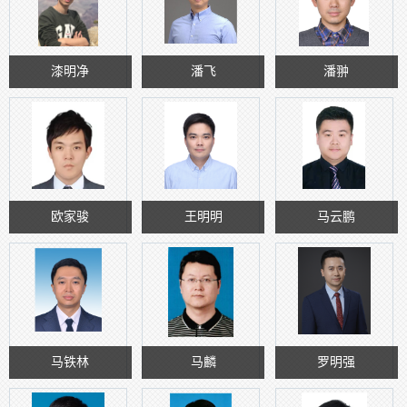
漆明净
潘飞
潘翀
欧家骏
王明明
马云鹏
马铁林
马麟
罗明强