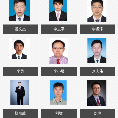
娄文杰
李志平
李运泽
李勇
李小强
刘志伟
柳阳威
刘猛
刘虎