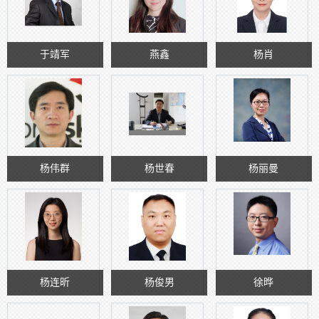
于靖军
燕鑫
杨肖
杨伟群
杨世春
杨丽曼
杨连昕
杨俊男
徐晔