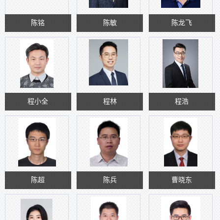
陈铭
陈敏
陈龙飞
程小全
程林
程浩
陈超
陈兵
曹晓东