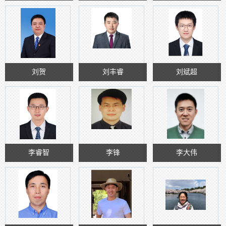
刘贺
刘丰睿
刘斌超
李睿智
李锋
李大伟