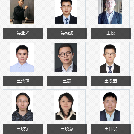
吴亚光
吴动波
王悦
王永锋
王歆
王晓喆
王晓宇
王晓慧
王伟宗