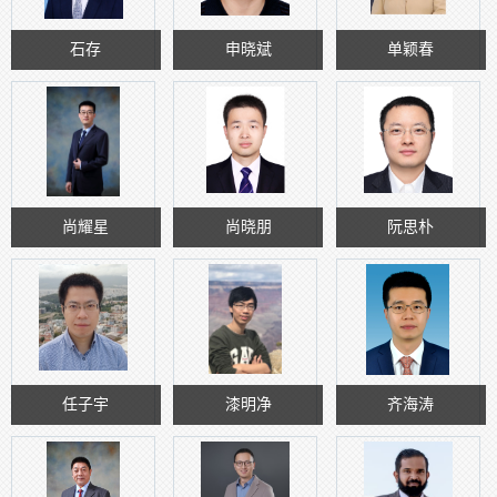
石存
申晓斌
单颖春
尚耀星
尚晓朋
阮思朴
任子宇
漆明净
齐海涛