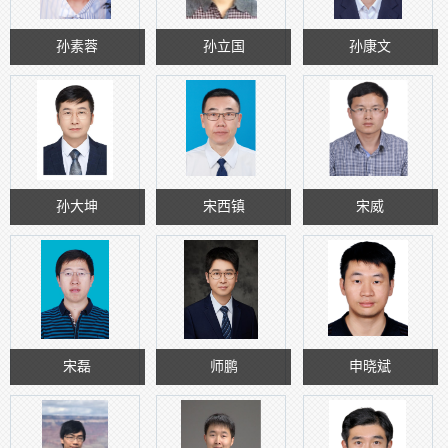
孙素蓉
孙立国
孙康文
孙大坤
宋西镇
宋威
宋磊
师鹏
申晓斌