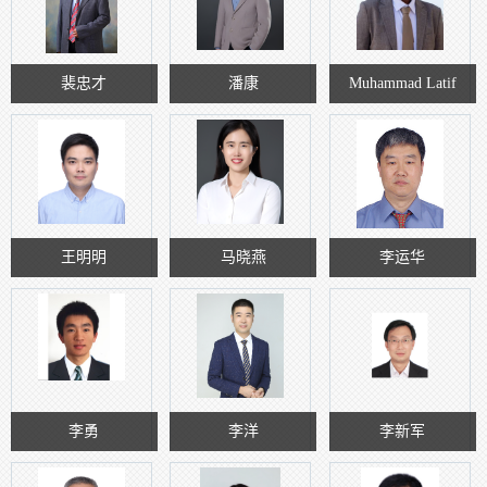
裴忠才
潘康
Muhammad Latif
王明明
马晓燕
李运华
李勇
李洋
李新军