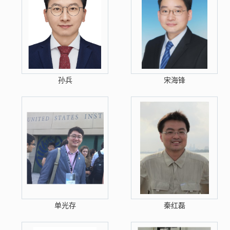
孙兵
宋海锋
单光存
秦红磊