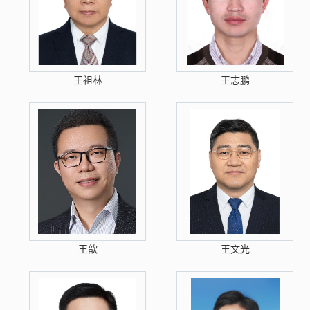
王祖林
王志鹏
王歆
王文光