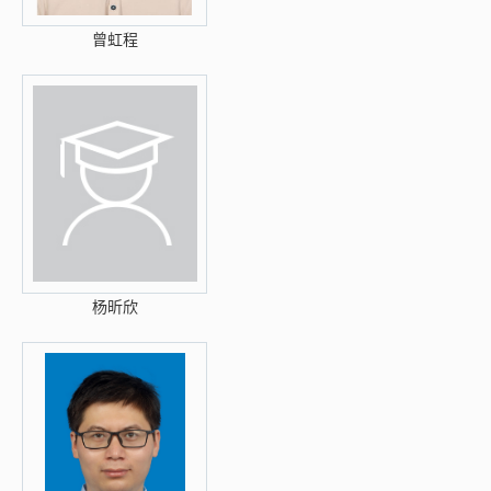
曾虹程
杨昕欣