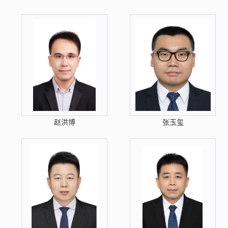
赵洪博
张玉玺