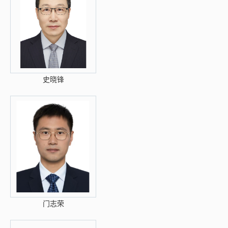
史晓锋
门志荣