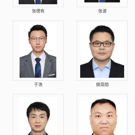
张德有
张波
于浩
姚现勋