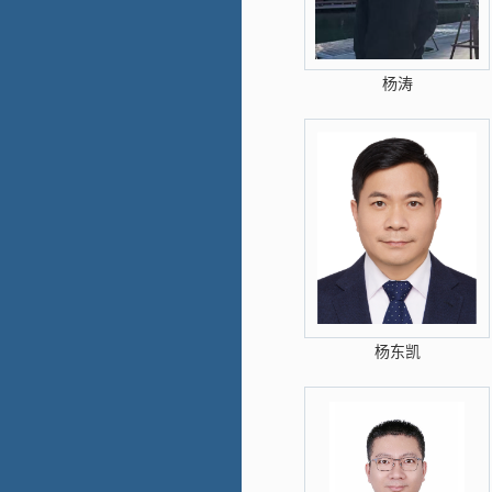
杨涛
杨东凯