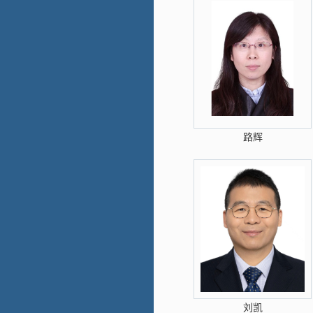
路辉
刘凯