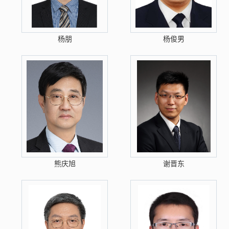
杨朋
杨俊男
熊庆旭
谢晋东