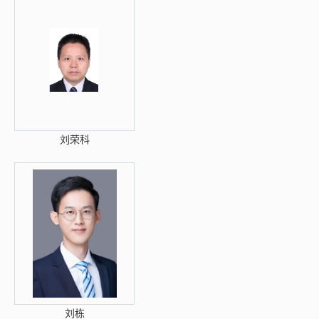
刘荣科
刘栋