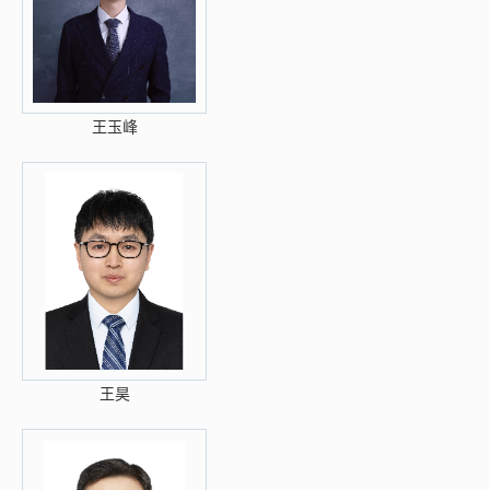
王玉峰
王昊