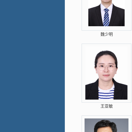
魏少明
王亚敏