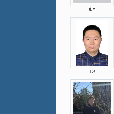
张军
于泽