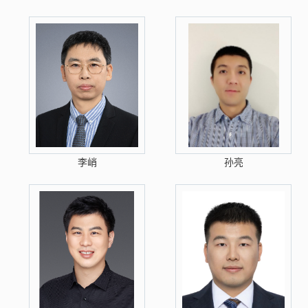
李峭
孙亮