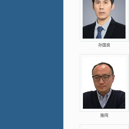
孙国良
施闯