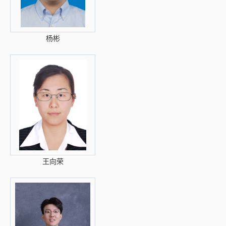
杨彬
王向荣