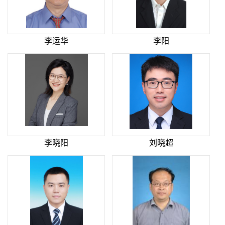
李运华
李阳
李晓阳
刘晓超