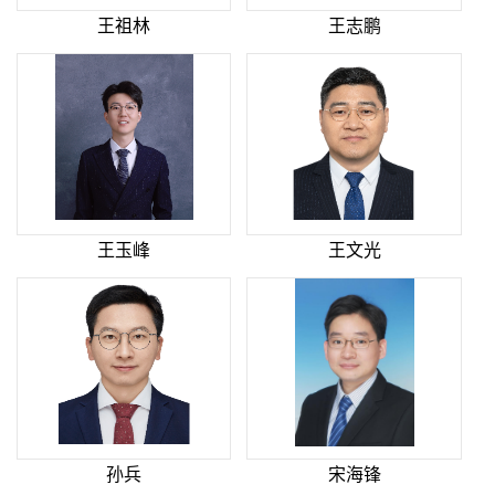
王祖林
王志鹏
王玉峰
王文光
孙兵
宋海锋