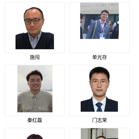
施闯
单光存
秦红磊
门志荣