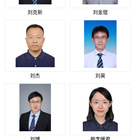
刘克新
刘金琨
刘杰
刘昊
刘博
赖李媛君