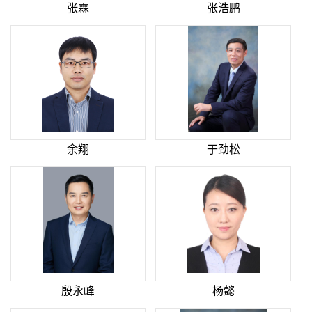
张霖
张浩鹏
余翔
于劲松
殷永峰
杨懿