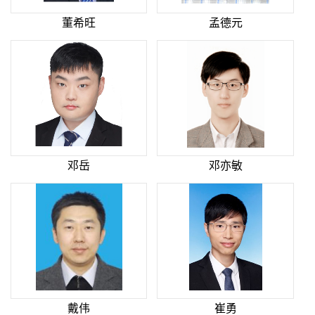
董希旺
孟德元
邓岳
邓亦敏
戴伟
崔勇