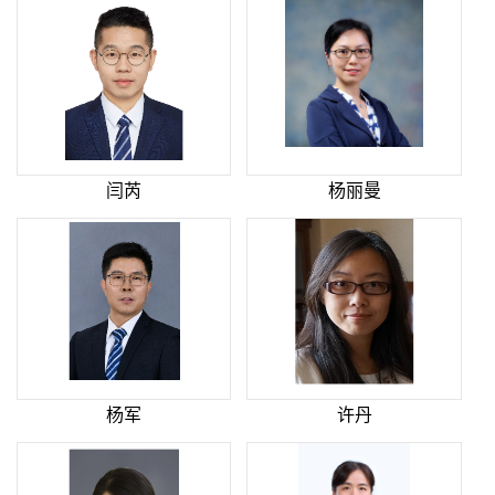
闫芮
杨丽曼
杨军
许丹