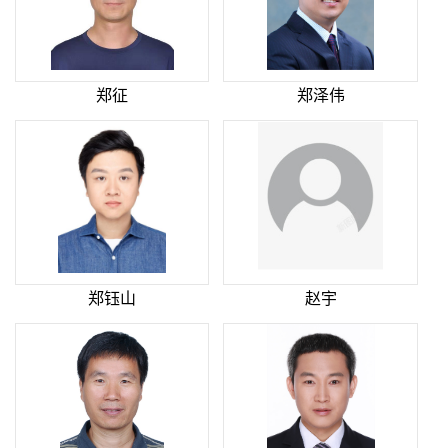
郑征
郑泽伟
郑钰山
赵宇