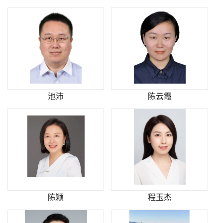
池沛
陈云霞
陈颖
程玉杰