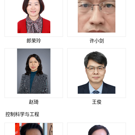
郎荣玲
许小剑
赵琦
王俊
控制科学与工程