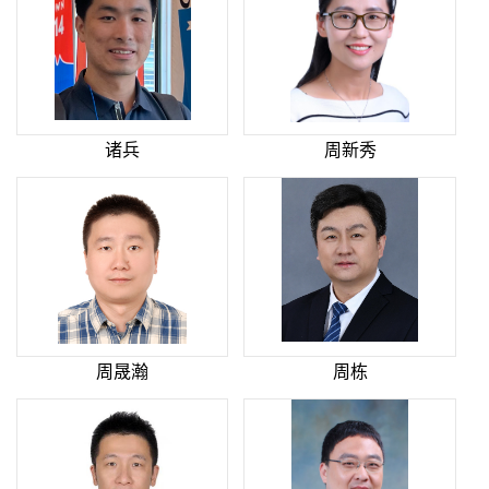
诸兵
周新秀
周晟瀚
周栋