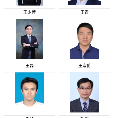
王少萍
王青
王磊
王宏伦