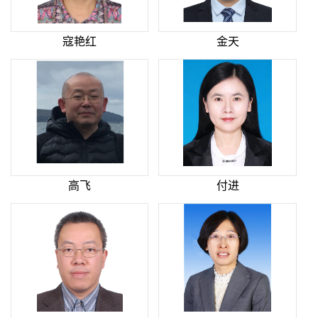
寇艳红
金天
高飞
付进