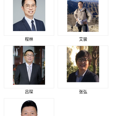
程林
艾骏
吕琛
张弘