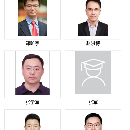
郑旷宇
赵洪博
张学军
张军