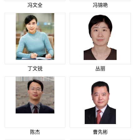
冯文全
冯锦艳
丁文锐
丛丽
陈杰
曹先彬