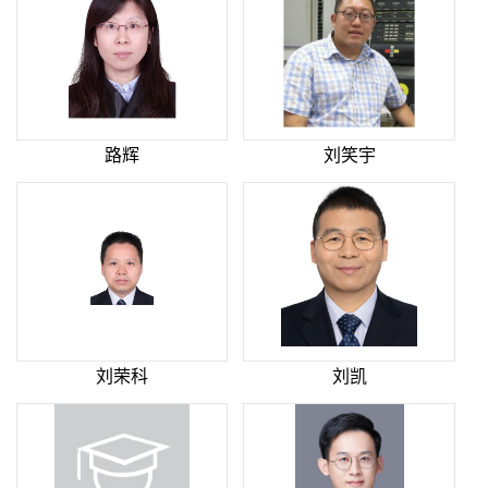
路辉
刘笑宇
刘荣科
刘凯