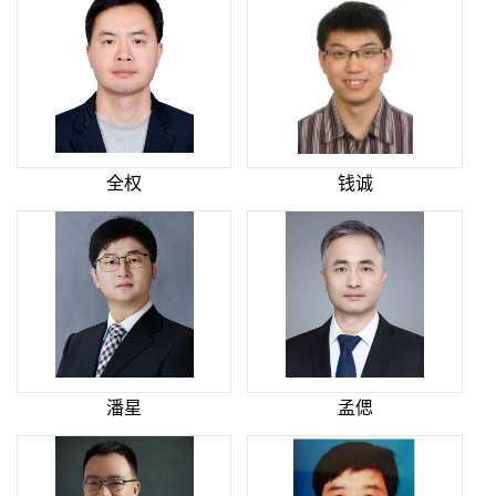
全权
钱诚
潘星
孟偲