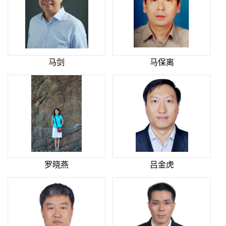
马剑
马保离
罗晓燕
吕金虎