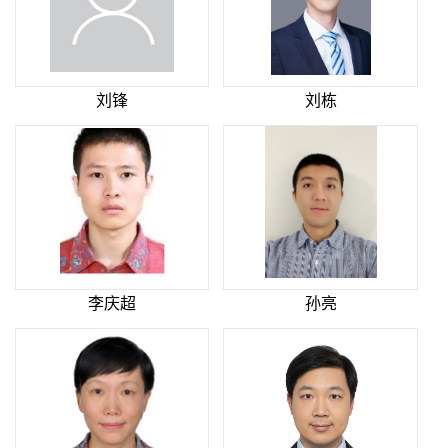
刘锋
刘栋
李庆超
孙亮