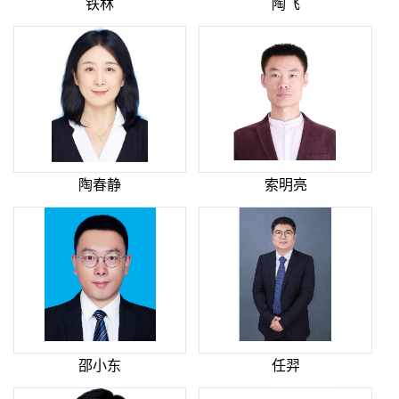
铁林
陶飞
陶春静
索明亮
邵小东
任羿