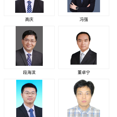
高庆
冯强
段海滨
董卓宁