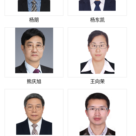
杨朋
杨东凯
熊庆旭
王向荣