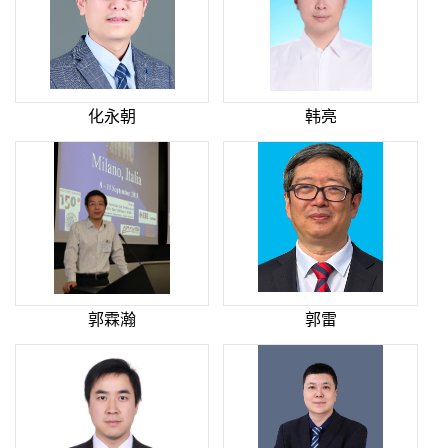
化永朝
韩亮
郭霖瀚
郭雷