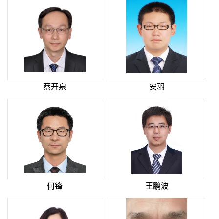
蔡开泉
安羽
何锋
王鹏波