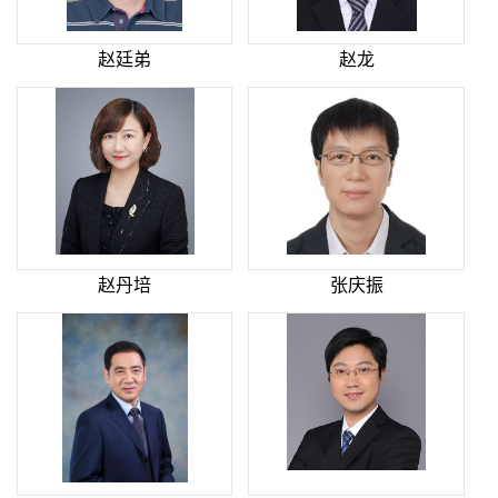
赵廷弟
赵龙
赵丹培
张庆振