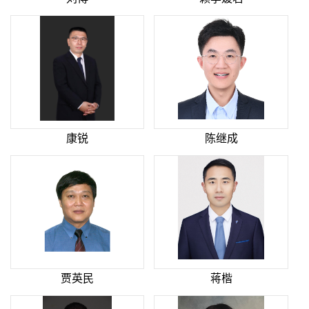
康锐
陈继成
贾英民
蒋楷