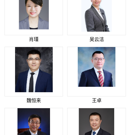
肖瑾
吴云洁
魏恒来
王卓