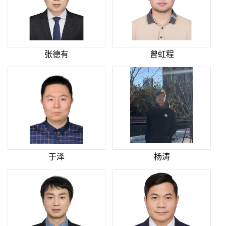
张德有
曾虹程
于泽
杨涛