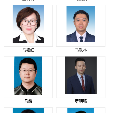
马艳红
马铁林
马麟
罗明强