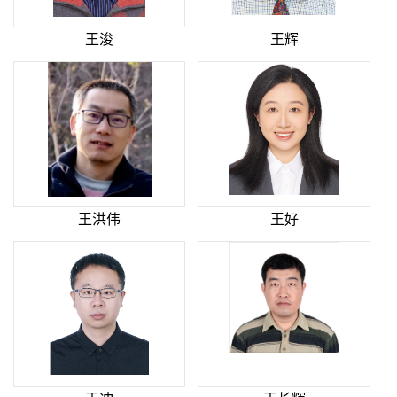
王浚
王辉
王洪伟
王好