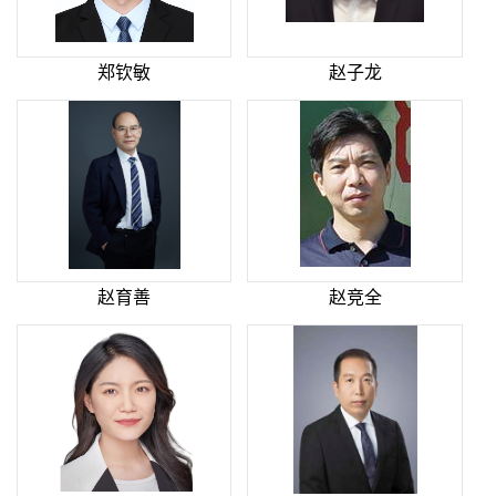
郑钦敏
赵子龙
赵育善
赵竞全