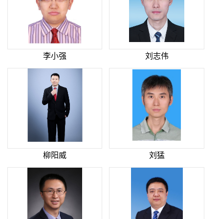
李小强
刘志伟
柳阳威
刘猛