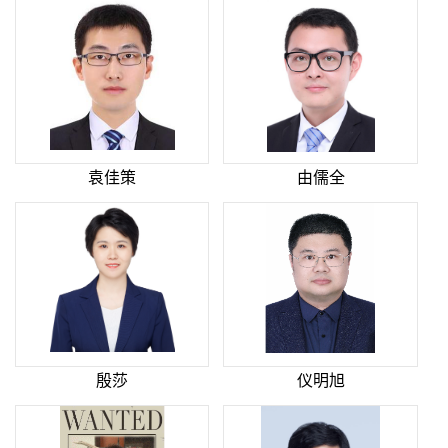
袁佳策
由儒全
殷莎
仪明旭