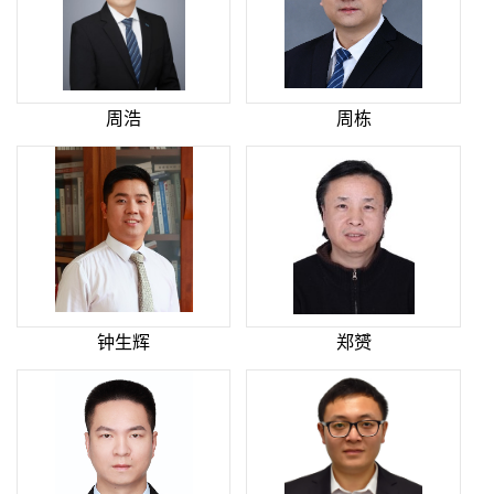
周浩
周栋
钟生辉
郑赟