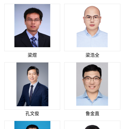
梁煜
梁浩全
孔文俊
鲁金直