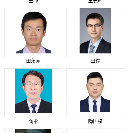
王冲
王长辉
田永亮
田辉
陶永
陶国权