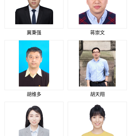
冀秉强
蒋崇文
胡维多
胡天翔