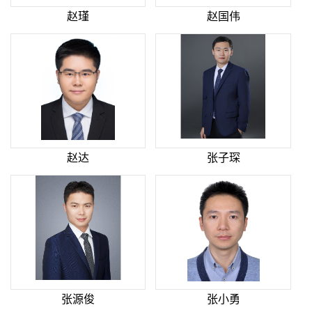
赵瑾
赵国伟
赵达
张子琛
张源俊
张小勇