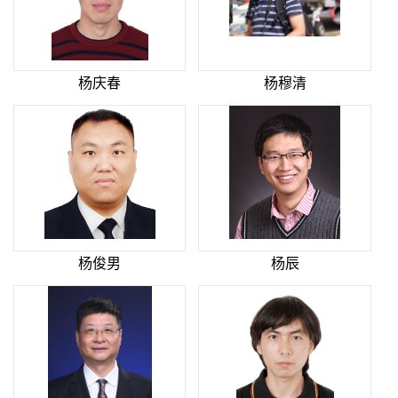
杨庆春
杨穆清
杨俊男
杨辰