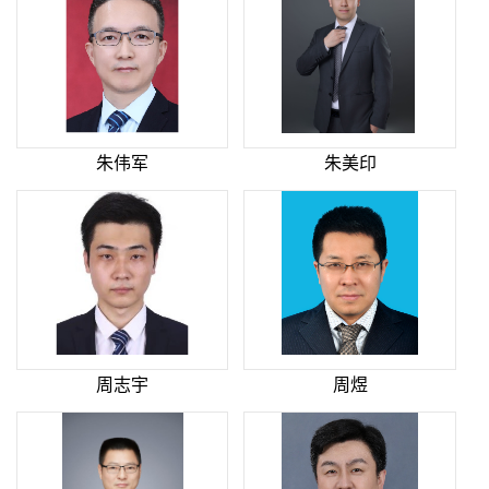
朱伟军
朱美印
周志宇
周煜