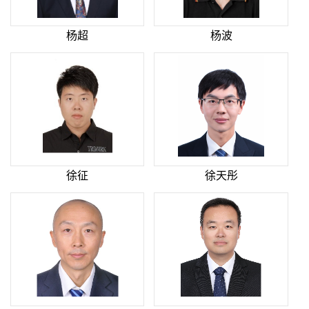
杨超
杨波
徐征
徐天彤