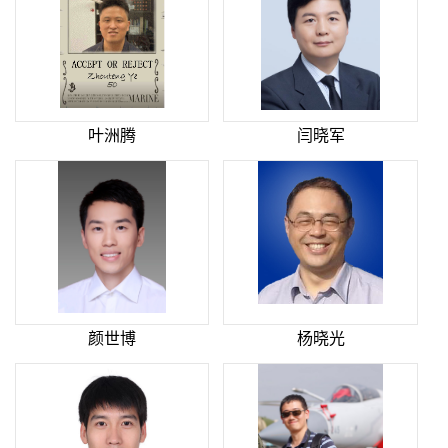
叶洲腾
闫晓军
颜世博
杨晓光