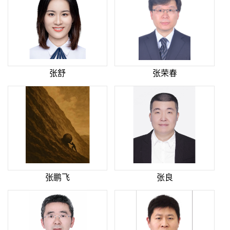
张舒
张荣春
张鹏飞
张良