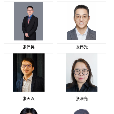
张伟昊
张伟光
张天汉
张曙光