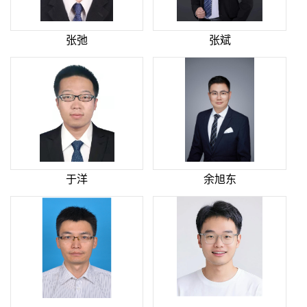
张弛
张斌
于洋
余旭东