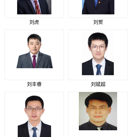
刘虎
刘贺
刘丰睿
刘斌超