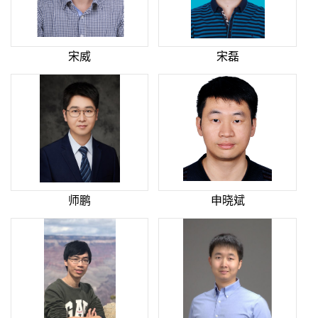
宋威
宋磊
师鹏
申晓斌