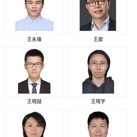
王永锋
王歆
王晓喆
王晓宇