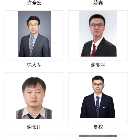
许全宏
薛鑫
徐大军
谢驰宇
谢长川
夏权