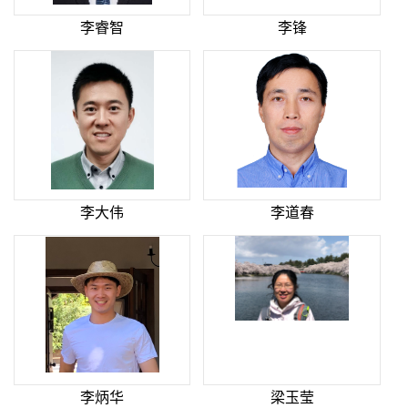
李睿智
李锋
李大伟
李道春
李炳华
梁玉莹