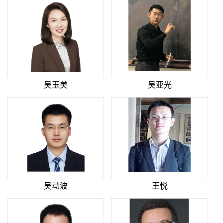
吴玉美
吴亚光
吴动波
王悦