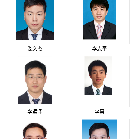
娄文杰
李志平
李运泽
李勇