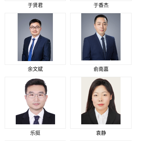
于贤君
于香杰
余文斌
俞南嘉
乐挺
袁静