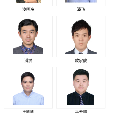
漆明净
潘飞
潘翀
欧家骏
王明明
马云鹏