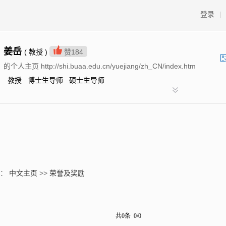
登录
|
姜岳
( 教授 )
赞
184
的个人主页 http://shi.buaa.edu.cn/yuejiang/zh_CN/index.htm
教授 博士生导师 硕士生导师
置：
中文主页
>>
荣誉及奖励
共0条 0/0