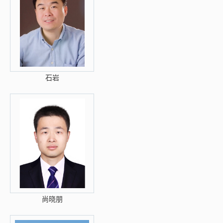
石岩
尚晓朋