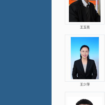
王玉亮
王少萍