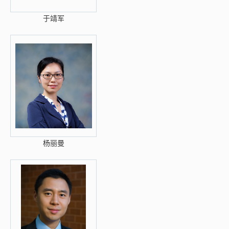
于靖军
杨丽曼