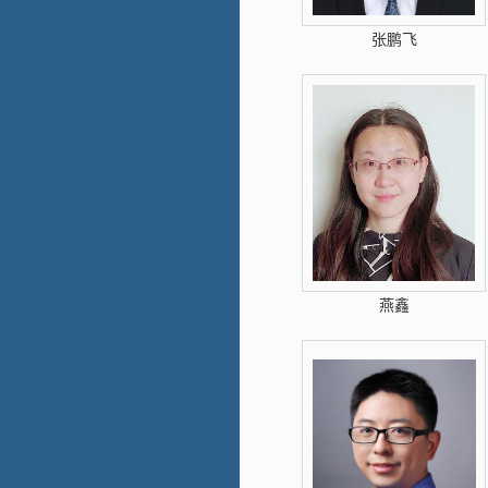
张鹏飞
燕鑫