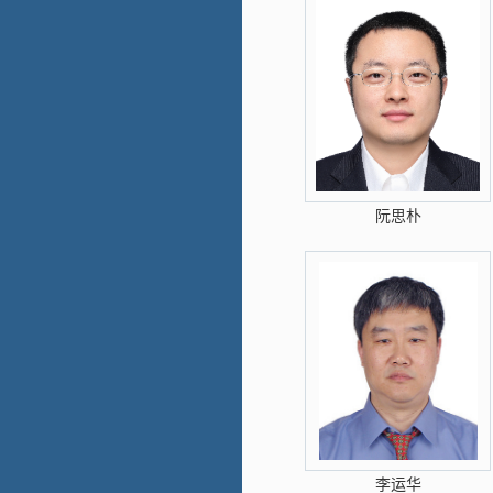
阮思朴
李运华