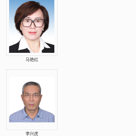
马艳红
李兴虎