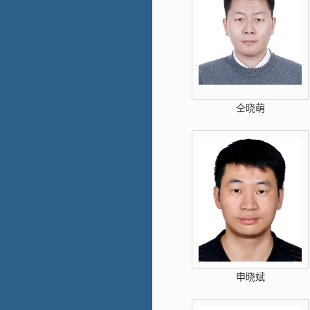
仝晓萌
申晓斌