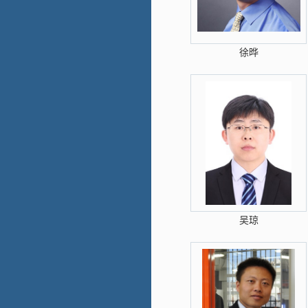
徐晔
吴琼