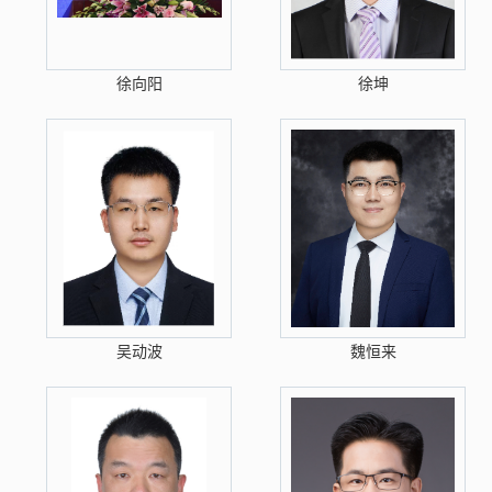
徐向阳
徐坤
吴动波
魏恒来