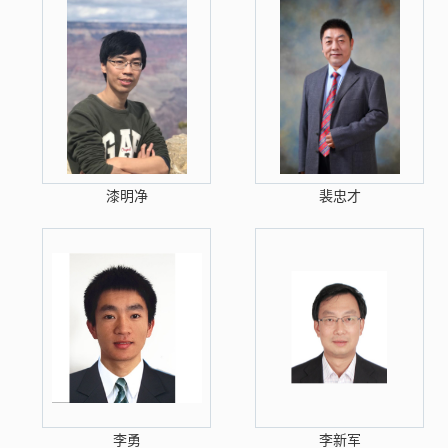
漆明净
裴忠才
李勇
李新军