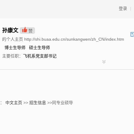
登录
|
孙康文
赞
的个人主页 http://shi.buaa.edu.cn/sunkangwen/zh_CN/index.htm
博士生导师 硕士生导师
主要任职：
飞机系党支部书记
置：
中文主页
>>
招生信息
>>同专业硕导