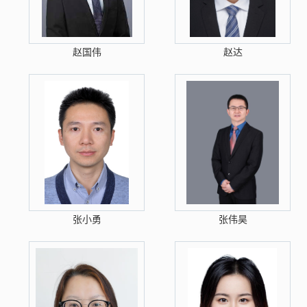
赵国伟
赵达
张小勇
张伟昊