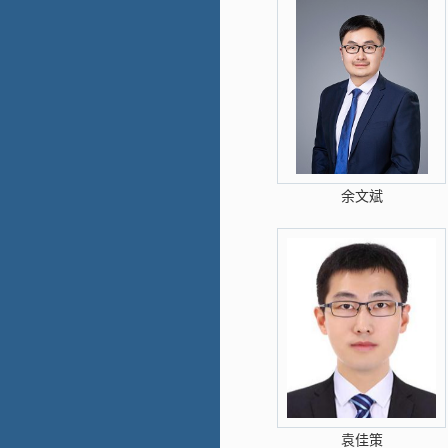
余文斌
袁佳策