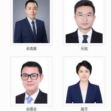
俞南嘉
乐挺
由儒全
殷莎