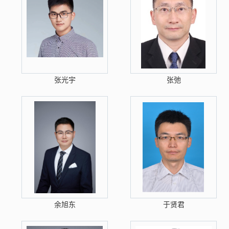
张光宇
张弛
余旭东
于贤君