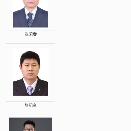
张荣春
张纪奎