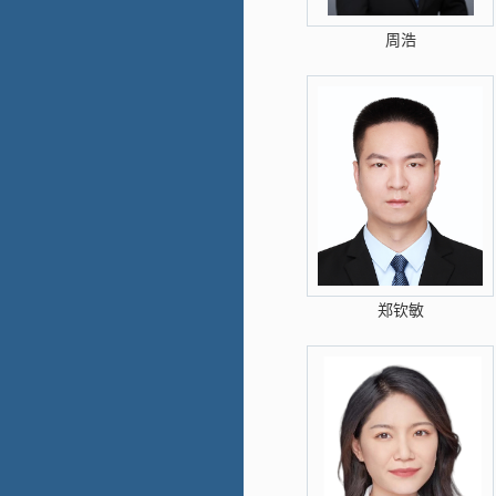
周浩
郑钦敏