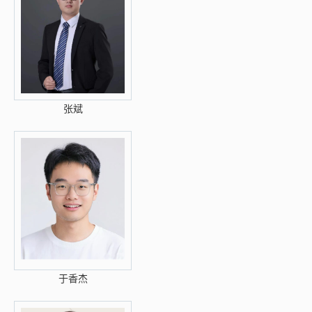
张斌
于香杰