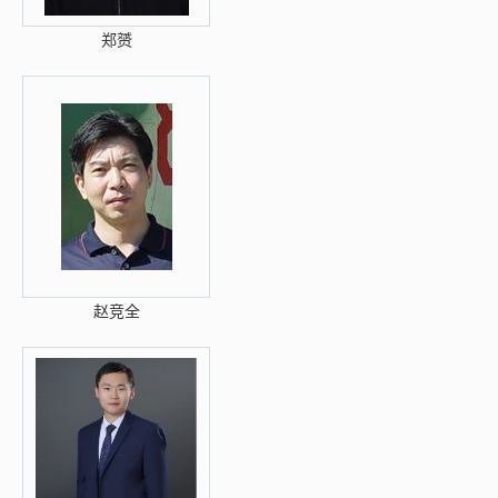
郑赟
赵竞全