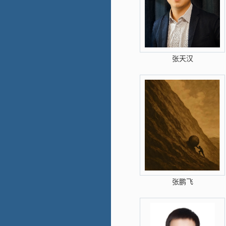
张天汉
张鹏飞