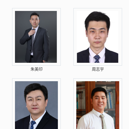
朱美印
周志宇