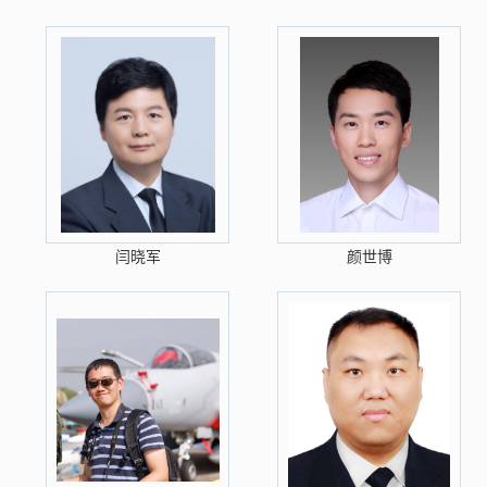
闫晓军
颜世博