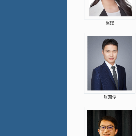
赵瑾
张源俊