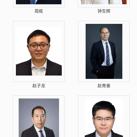
周栋
钟生辉
赵子龙
赵育善