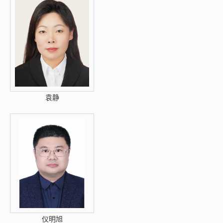
袁静
仪明旭