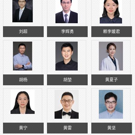
刘超
李辉勇
赖李媛君
胡杨
胡堃
黄夏子
黄宁
黄雷
黄坚