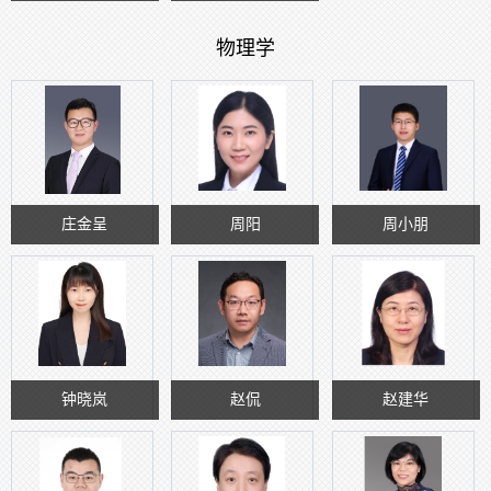
物理学
庄金呈
周阳
周小朋
钟晓岚
赵侃
赵建华