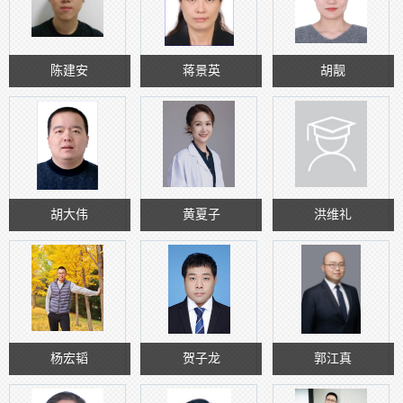
陈建安
蒋景英
胡靓
胡大伟
黄夏子
洪维礼
杨宏韬
贺子龙
郭江真