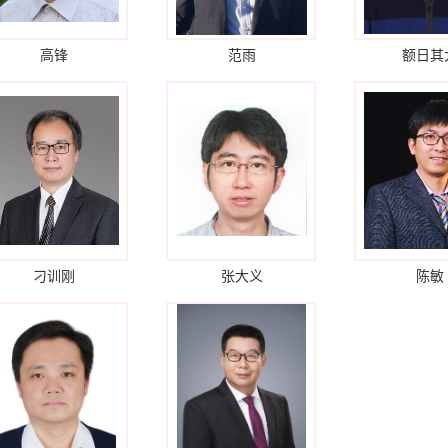
高锋
范雨
额日其
刁训刚
张大义
陈敏