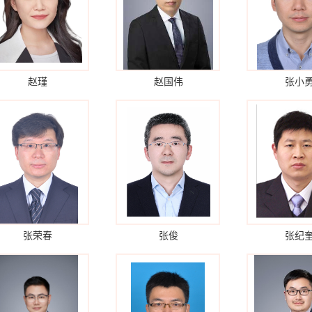
赵瑾
赵国伟
张小
张荣春
张俊
张纪