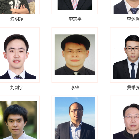
漆明净
李志平
李运
刘剑宇
李锋
冀秉