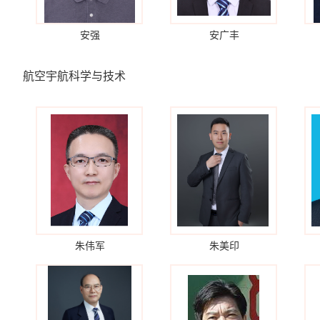
安强
安广丰
航空宇航科学与技术
朱伟军
朱美印