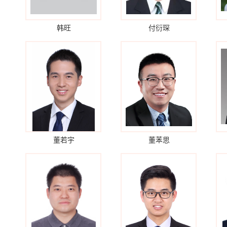
韩旺
付衍琛
董若宇
董苯思