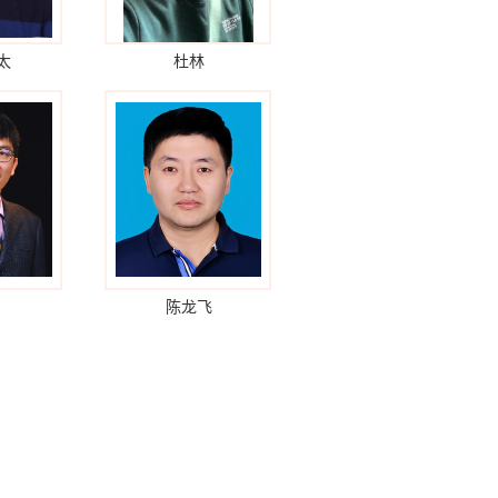
太
杜林
陈龙飞