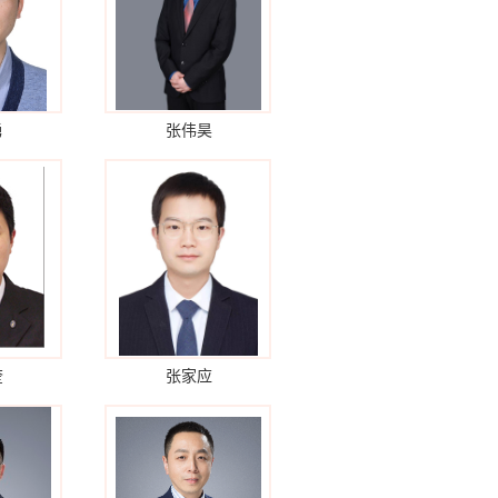
勇
张伟昊
奎
张家应