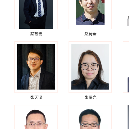
赵育善
赵竞全
张天汉
张曙光