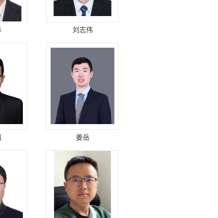
泽
刘志伟
强
姜岳