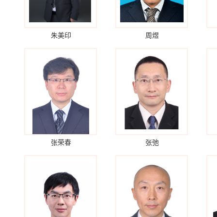
朱美印
周煜
张荣春
张弛