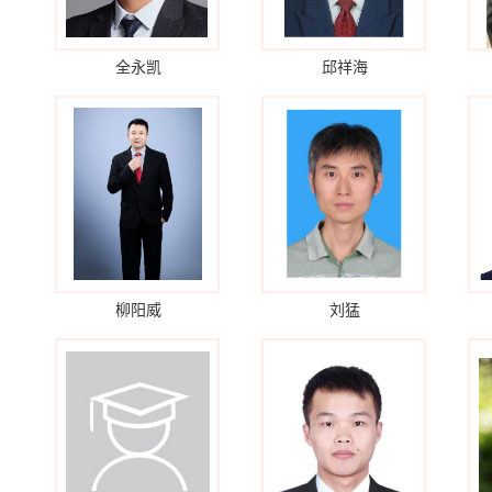
全永凯
邱祥海
柳阳威
刘猛