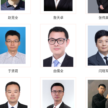
赵竞全
詹天卓
张伟
于贤君
由儒全
闫晓