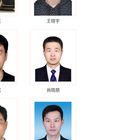
光
王晓宇
斌
尚晓朋