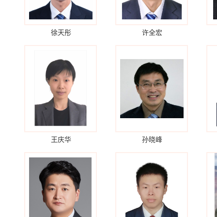
徐天彤
许全宏
王庆华
孙晓峰