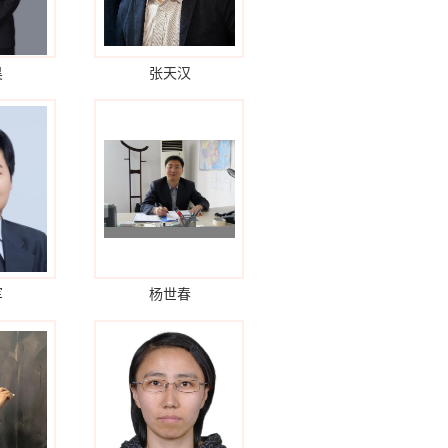
昊
张天汉
军
杨世春