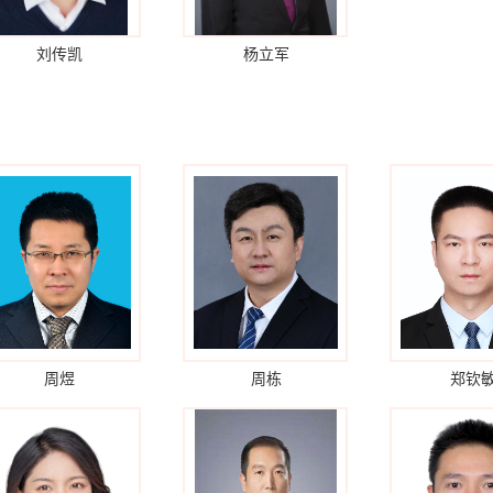
刘传凯
杨立军
周煜
周栋
郑钦