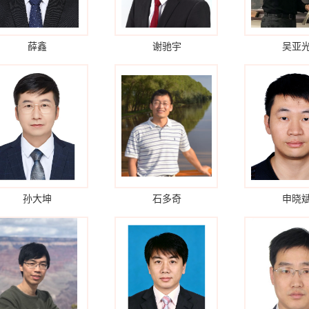
薛鑫
谢驰宇
吴亚
孙大坤
石多奇
申晓