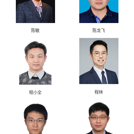
陈敏
陈龙飞
程林
程小全