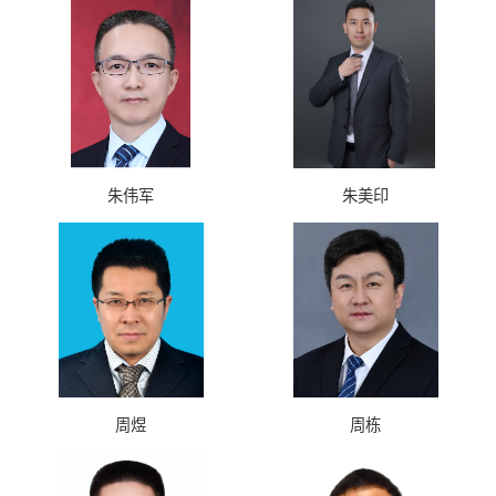
朱伟军
朱美印
周煜
周栋