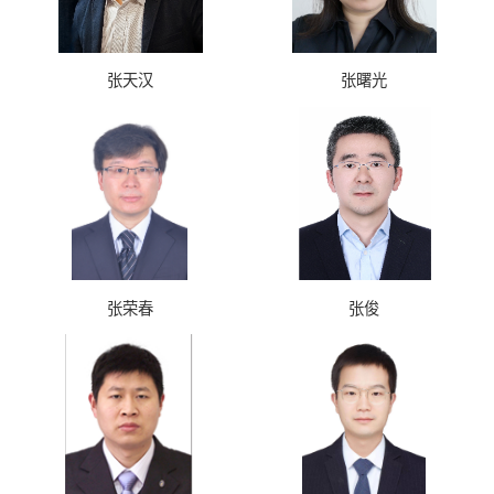
张天汉
张曙光
张荣春
张俊