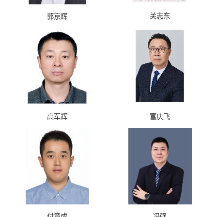
关志东
郭京辉
高军辉
富庆飞
付竟成
冯强