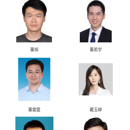
董旭
董若宇
董雷霆
戴玉婷