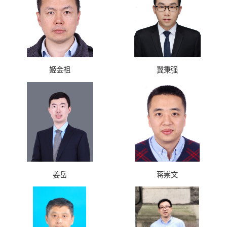
姬金祖
冀秉强
姜岳
蒋崇文