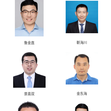
靳海川
鲁金直
金东海
景喜双