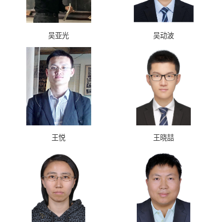
吴亚光
吴动波
王悦
王晓喆