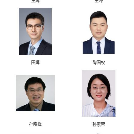
王辉
王冲
田辉
陶国权
孙晓峰
孙素蓉