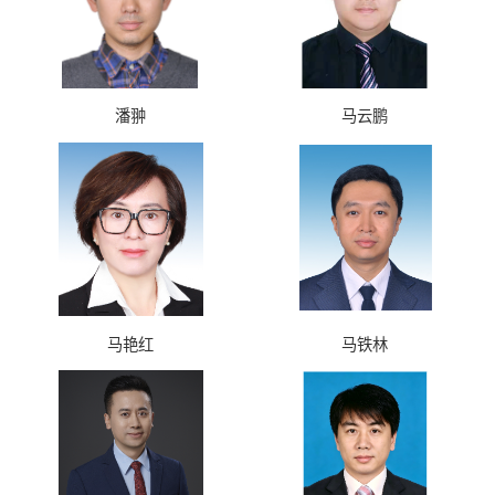
潘翀
马云鹏
马艳红
马铁林