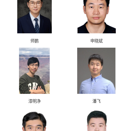
师鹏
申晓斌
漆明净
潘飞