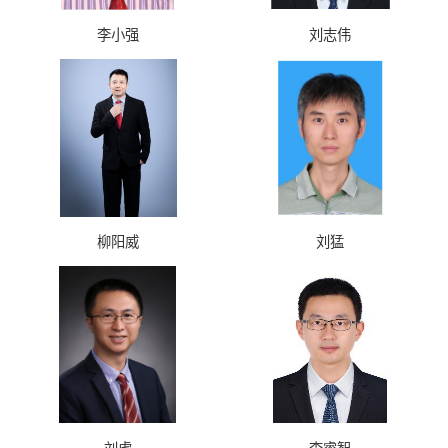
李小强
刘志伟
柳阳威
刘猛