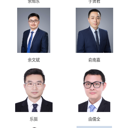
余旭东
于贤君
余文斌
俞南嘉
乐挺
由儒全