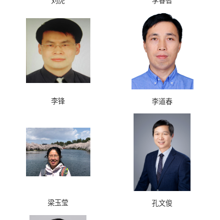
刘虎
李睿智
李锋
李道春
梁玉莹
孔文俊