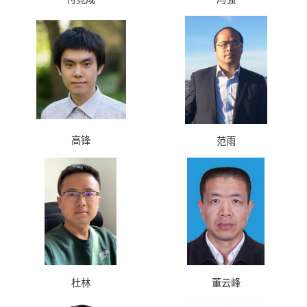
高锋
范雨
杜林
董云峰