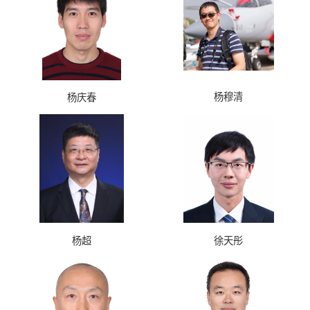
杨穆清
杨庆春
杨超
徐天彤