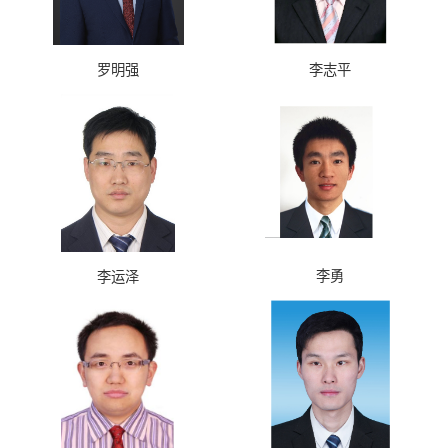
罗明强
李志平
李勇
李运泽