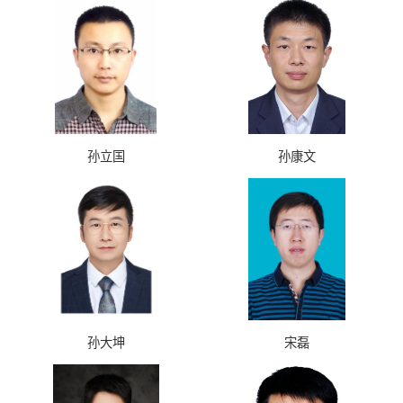
孙立国
孙康文
孙大坤
宋磊