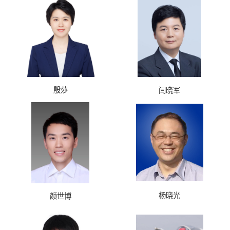
殷莎
闫晓军
杨晓光
颜世博