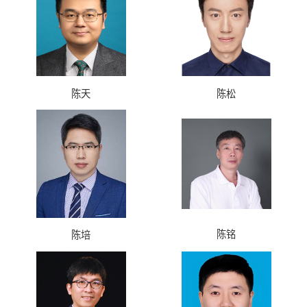
陈天
陈松
陈铭
陈培