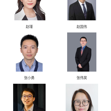
赵瑾
赵国伟
张小勇
张伟昊