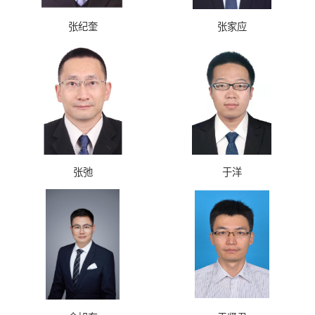
张纪奎
张家应
张弛
于洋