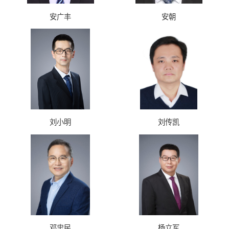
安广丰
安朝
刘小明
刘传凯
邓忠民
杨立军