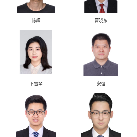
陈超
曹晓东
卜雪琴
安强