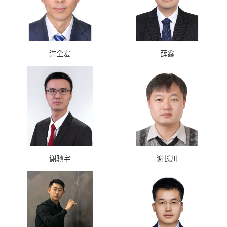
许全宏
薛鑫
谢驰宇
谢长川