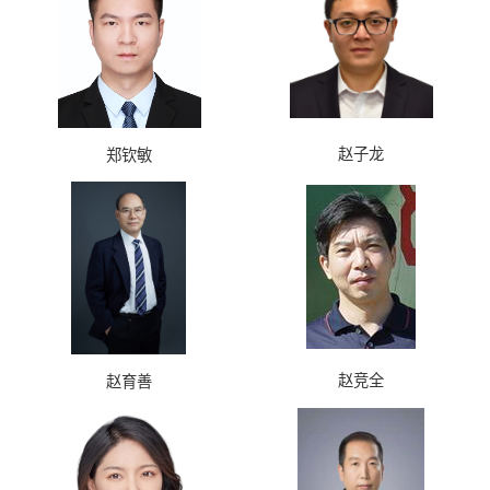
赵子龙
郑钦敏
赵竞全
赵育善