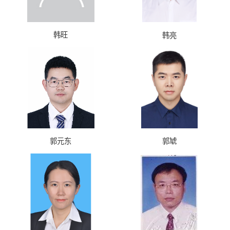
韩旺
韩亮
郭元东
郭虓