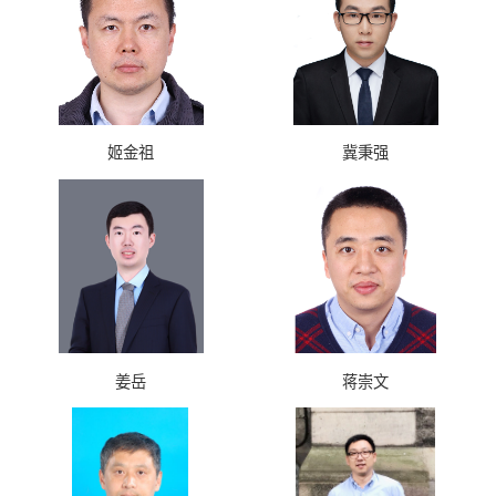
姬金祖
冀秉强
姜岳
蒋崇文