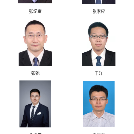
张纪奎
张家应
张弛
于洋