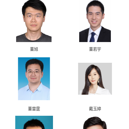
董旭
董若宇
董雷霆
戴玉婷