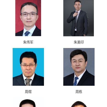
朱伟军
朱美印
周煜
周栋