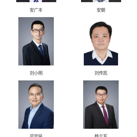
安广丰
安朝
刘小明
刘传凯
邓忠民
杨立军