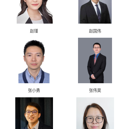
赵瑾
赵国伟
张小勇
张伟昊