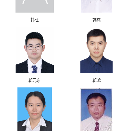
韩旺
韩亮
郭元东
郭虓