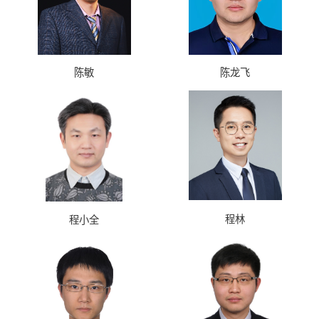
陈敏
陈龙飞
程林
程小全