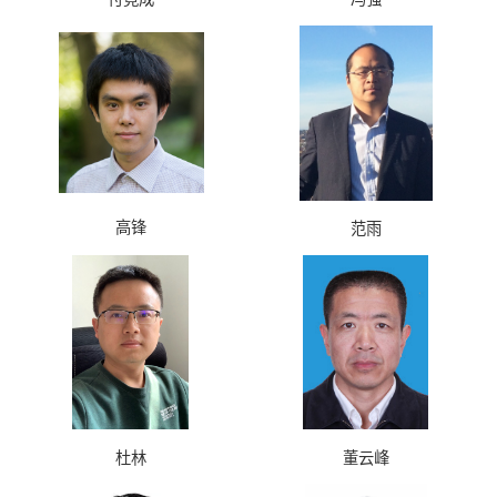
高锋
范雨
杜林
董云峰