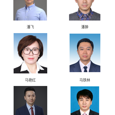
潘飞
潘翀
马艳红
马铁林