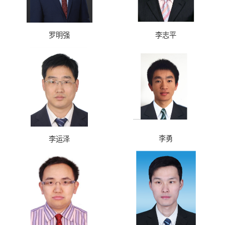
罗明强
李志平
李勇
李运泽