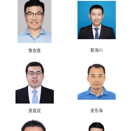
靳海川
鲁金直
金东海
景喜双