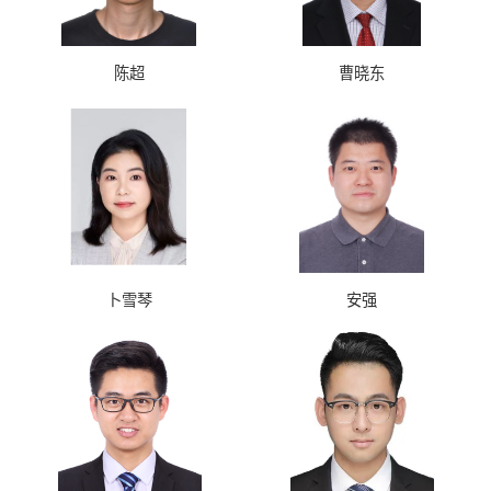
陈超
曹晓东
卜雪琴
安强