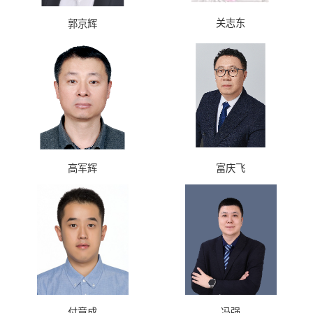
关志东
郭京辉
高军辉
富庆飞
付竟成
冯强