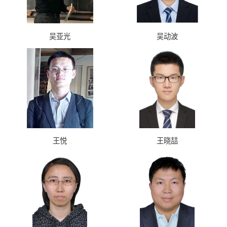
吴亚光
吴动波
王悦
王晓喆