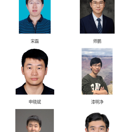
宋磊
师鹏
申晓斌
漆明净