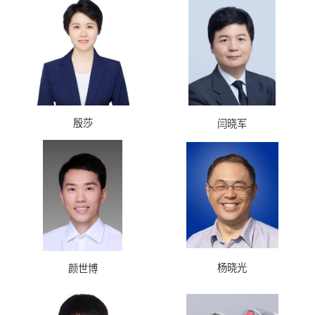
殷莎
闫晓军
杨晓光
颜世博