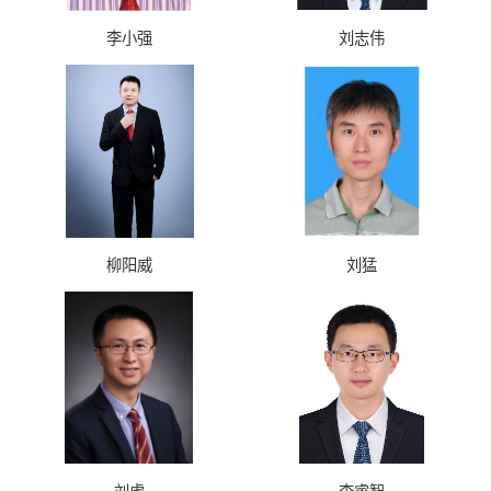
李小强
刘志伟
柳阳威
刘猛