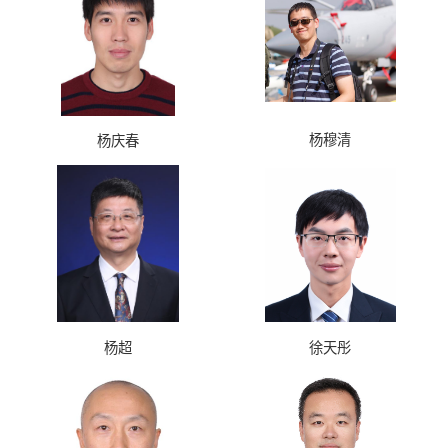
杨穆清
杨庆春
杨超
徐天彤