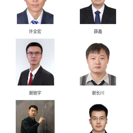
许全宏
薛鑫
谢驰宇
谢长川