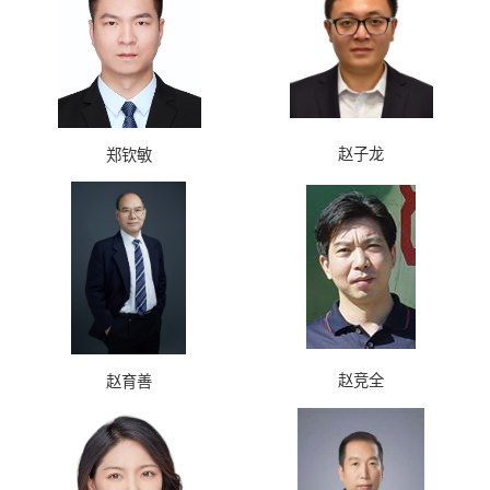
赵子龙
郑钦敏
赵竞全
赵育善