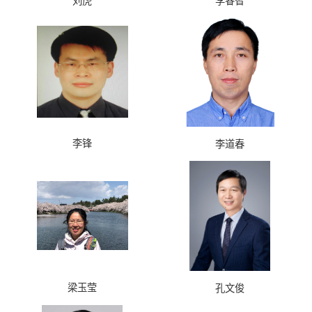
刘虎
李睿智
李锋
李道春
梁玉莹
孔文俊