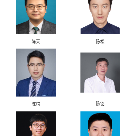
陈天
陈松
陈铭
陈培