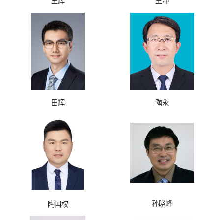
王辉
王冲
田辉
陶永
孙晓峰
陶国权