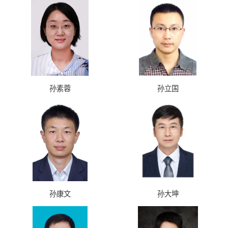
孙素蓉
孙立国
孙康文
孙大坤