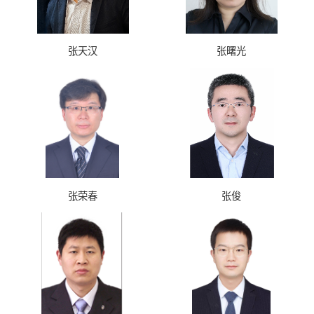
张天汉
张曙光
张荣春
张俊