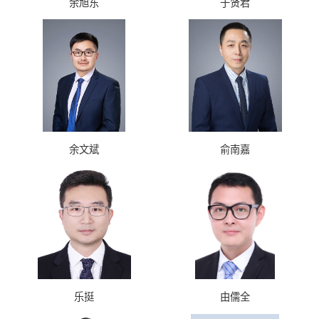
余旭东
于贤君
余文斌
俞南嘉
乐挺
由儒全