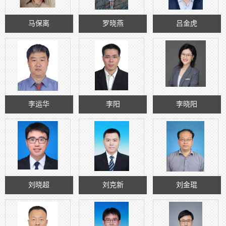
马保离
罗晓燕
吕金虎
李运华
李阳
李晓阳
刘晓超
刘克新
刘金琨