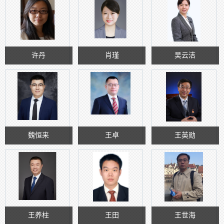
许丹
肖瑾
吴云洁
魏恒来
王卓
王英勋
王养柱
王田
王世海