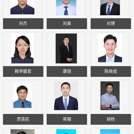
刘杰
刘昊
刘博
赖李媛君
康锐
陈继成
贾英民
蒋楷
胡杨