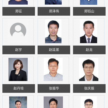
郑征
郑泽伟
郑钰山
赵宇
赵廷弟
赵龙
赵丹培
张振华
张庆振