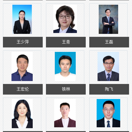
王少萍
王青
王磊
王宏伦
铁林
陶飞