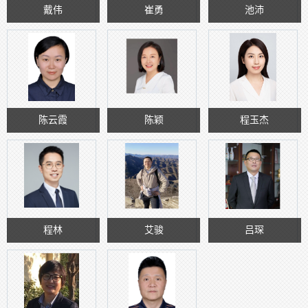
戴伟
崔勇
池沛
陈云霞
陈颖
程玉杰
程林
艾骏
吕琛