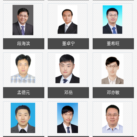
段海滨
董卓宁
董希旺
孟德元
邓岳
邓亦敏