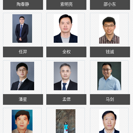
陶春静
索明亮
邵小东
任羿
全权
钱诚
潘星
孟偲
马剑