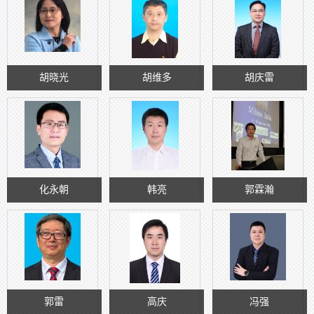
胡晓光
胡维多
胡庆雷
化永朝
韩亮
郭霖瀚
郭雷
高庆
冯强