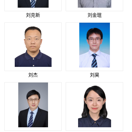
刘克新
刘金琨
刘杰
刘昊