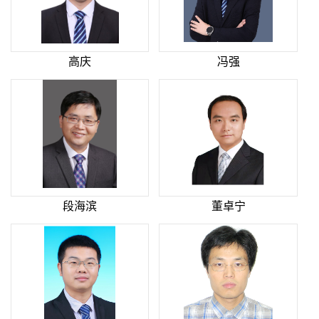
高庆
冯强
段海滨
董卓宁