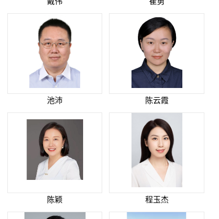
戴伟
崔勇
池沛
陈云霞
陈颖
程玉杰