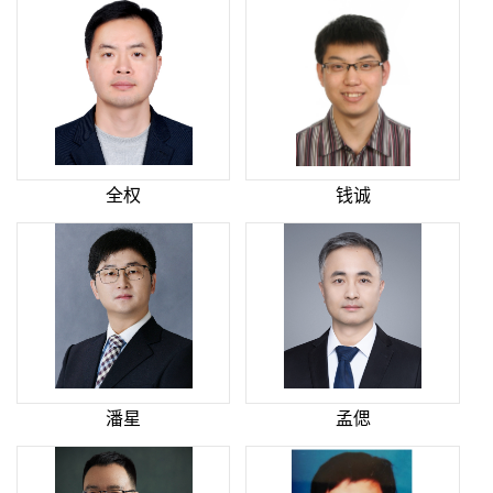
全权
钱诚
潘星
孟偲