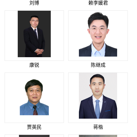
刘博
赖李媛君
康锐
陈继成
贾英民
蒋楷