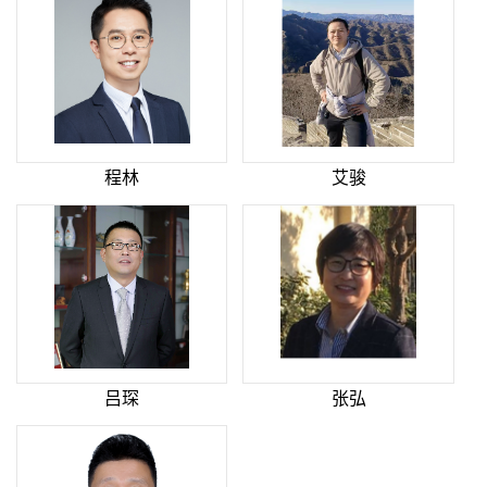
程林
艾骏
吕琛
张弘