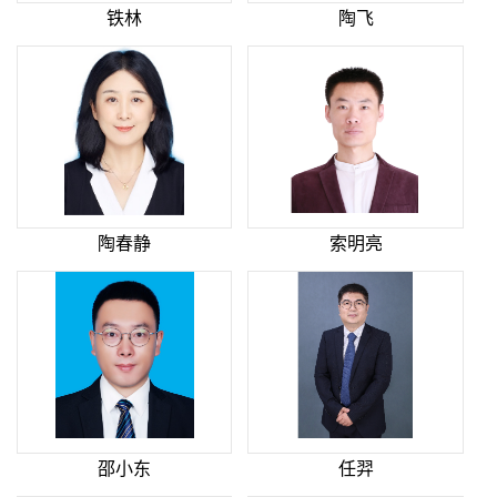
铁林
陶飞
陶春静
索明亮
邵小东
任羿