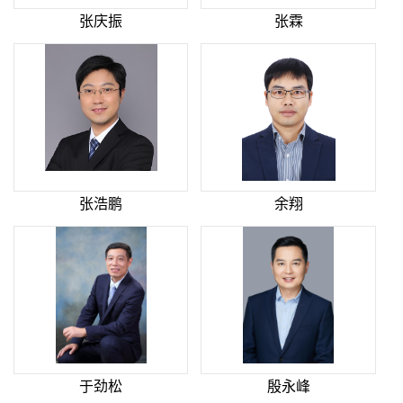
张庆振
张霖
张浩鹏
余翔
于劲松
殷永峰