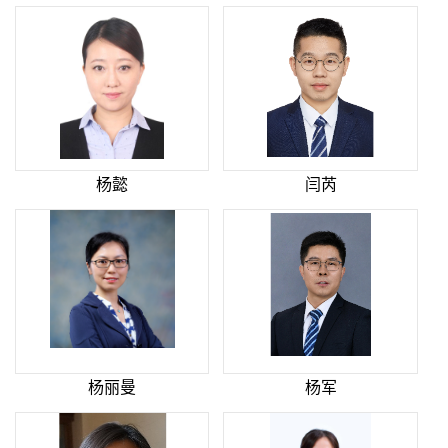
杨懿
闫芮
杨丽曼
杨军