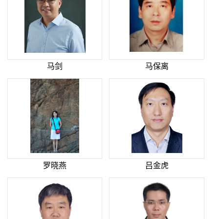
马剑
马保离
罗晓燕
吕金虎