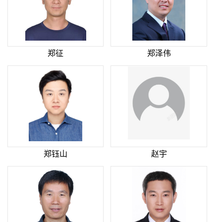
郑征
郑泽伟
郑钰山
赵宇