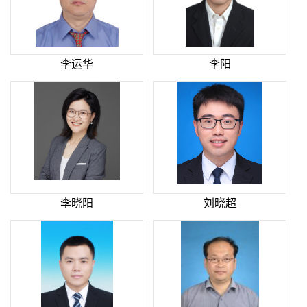
李运华
李阳
李晓阳
刘晓超