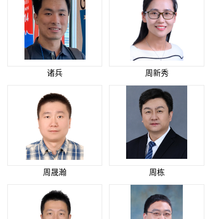
诸兵
周新秀
周晟瀚
周栋