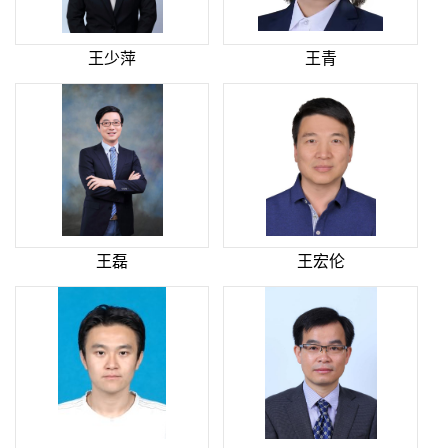
王少萍
王青
王磊
王宏伦