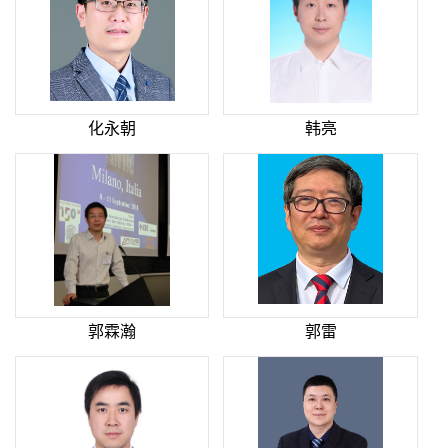
化永朝
韩亮
郭霖瀚
郭雷