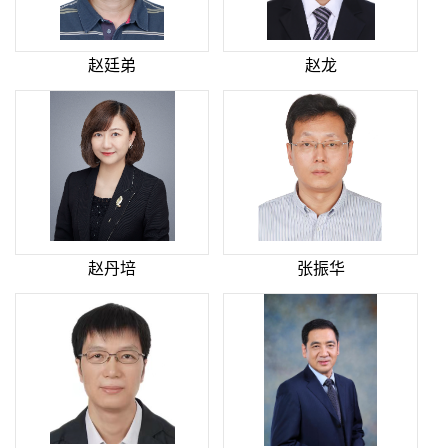
赵廷弟
赵龙
赵丹培
张振华