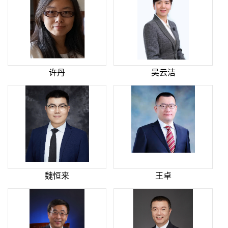
许丹
吴云洁
魏恒来
王卓