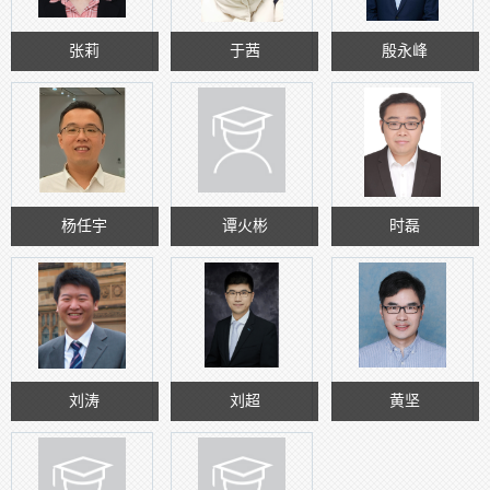
张莉
于茜
殷永峰
杨任宇
谭火彬
时磊
刘涛
刘超
黄坚