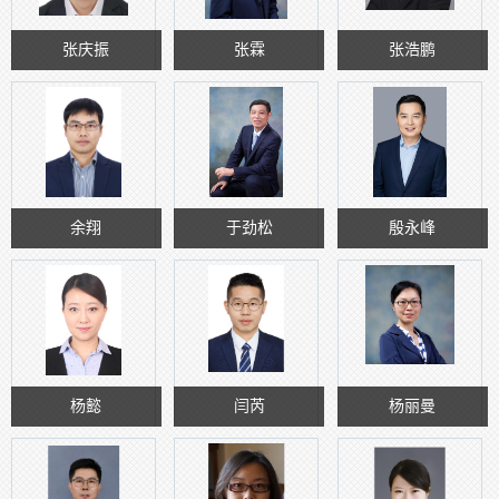
张庆振
张霖
张浩鹏
余翔
于劲松
殷永峰
杨懿
闫芮
杨丽曼