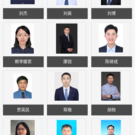
刘杰
刘昊
刘博
赖李媛君
康锐
陈继成
贾英民
蒋楷
胡杨