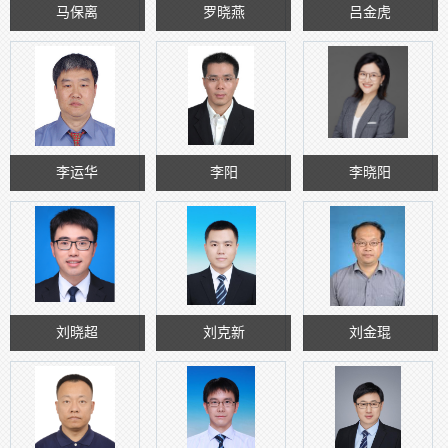
马保离
罗晓燕
吕金虎
李运华
李阳
李晓阳
刘晓超
刘克新
刘金琨