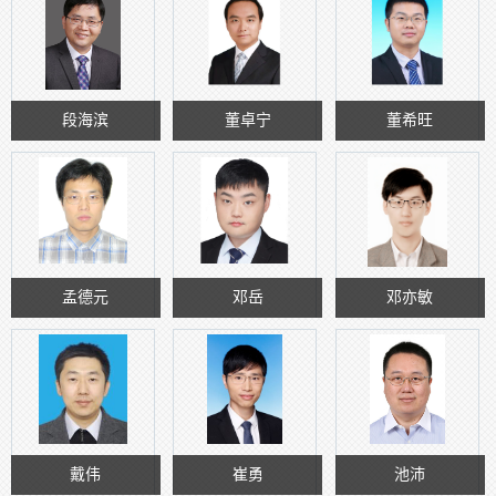
段海滨
董卓宁
董希旺
孟德元
邓岳
邓亦敏
戴伟
崔勇
池沛