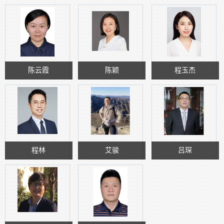
陈云霞
陈颖
程玉杰
程林
艾骏
吕琛