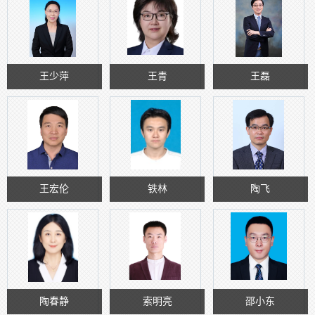
王少萍
王青
王磊
王宏伦
铁林
陶飞
陶春静
索明亮
邵小东