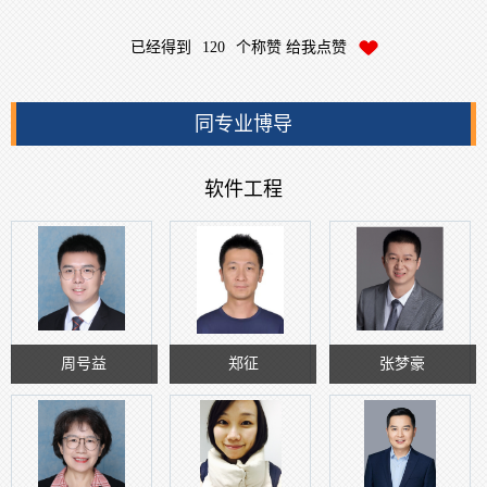
已经得到
120
个称赞 给我点赞
同专业博导
软件工程
周号益
郑征
张梦豪