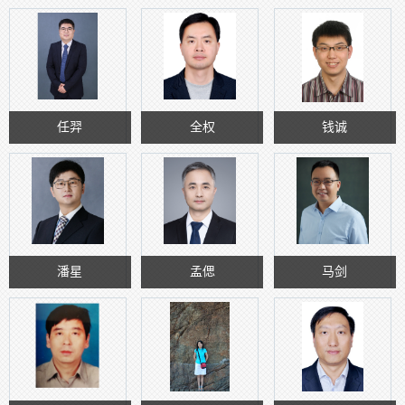
任羿
全权
钱诚
潘星
孟偲
马剑