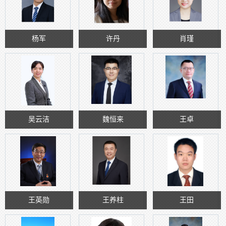
杨军
许丹
肖瑾
吴云洁
魏恒来
王卓
王英勋
王养柱
王田