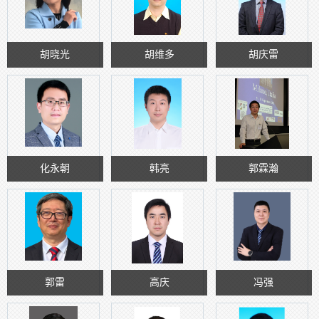
胡晓光
胡维多
胡庆雷
化永朝
韩亮
郭霖瀚
郭雷
高庆
冯强