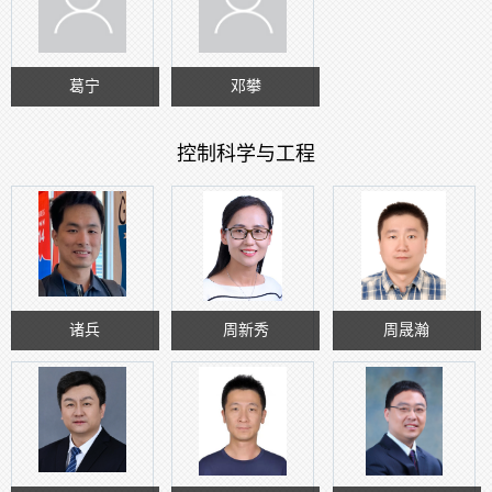
葛宁
邓攀
控制科学与工程
诸兵
周新秀
周晟瀚