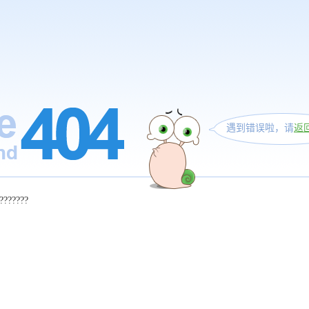
遇到错误啦，请
返
???????