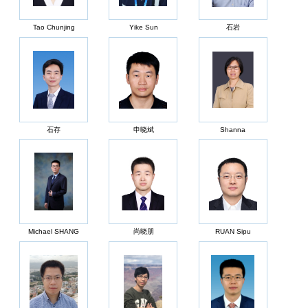
Tao Chunjing
Yike Sun
石岩
石存
申晓斌
Shanna
Michael SHANG
尚晓朋
RUAN Sipu