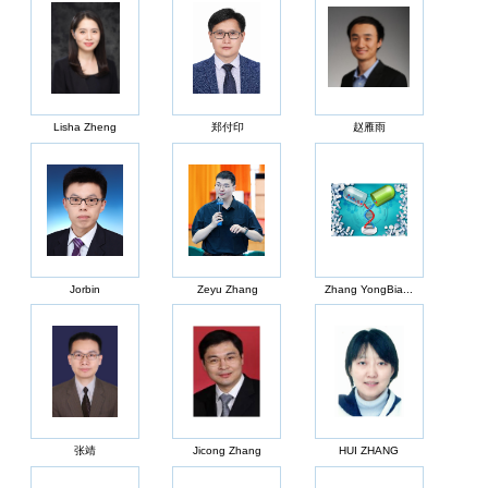
Lisha Zheng
郑付印
赵雁雨
Jorbin
Zeyu Zhang
Zhang YongBia...
张靖
Jicong Zhang
HUI ZHANG