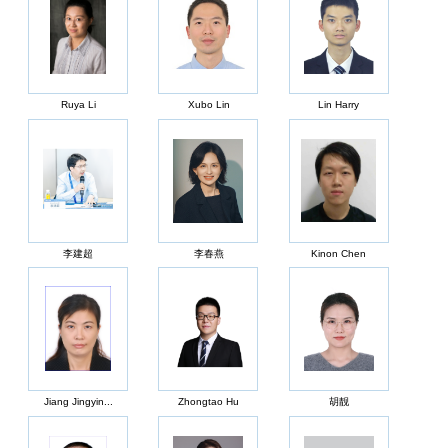
Ruya Li
Xubo Lin
Lin Harry
李建超
李春燕
Kinon Chen
Jiang Jingyin...
Zhongtao Hu
胡靓