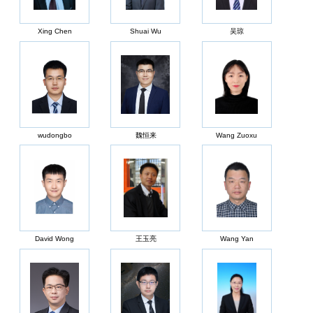
Xing Chen
Shuai Wu
吴琼
wudongbo
魏恒来
Wang Zuoxu
David Wong
王玉亮
Wang Yan