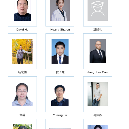
David Hu
Huang Sharon
洪维礼
杨宏韬
贺子龙
Jiangzhen Guo
宫赫
Yuming Fu
冯佳界