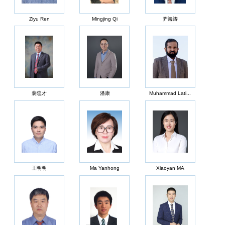
Ziyu Ren
Mingjing Qi
齐海涛
裴忠才
潘康
Muhammad Lati...
王明明
Ma Yanhong
Xiaoyan MA