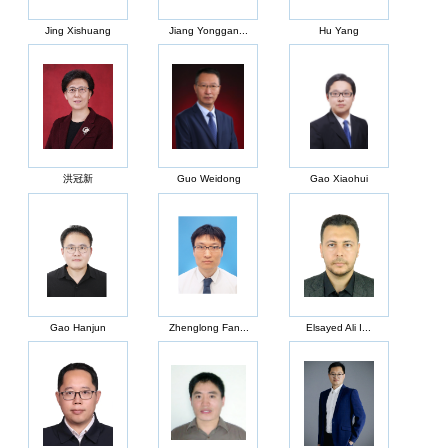
Jing Xishuang
Jiang Yonggan...
Hu Yang
洪冠新
Guo Weidong
Gao Xiaohui
Gao Hanjun
Zhenglong Fan...
Elsayed Ali I...