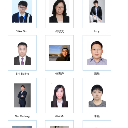
Yike Sun
孙联文
lucy
Shi Bojing
饶家声
蒲放
Niu Xufeng
Wei Mu
李艳