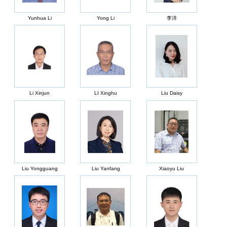
Yunhua Li
Yong Li
李洋
Li Xinjun
LI Xinghu
Liu Daisy
Liu Yongguang
Liu Yanfang
Xiaoyu Liu