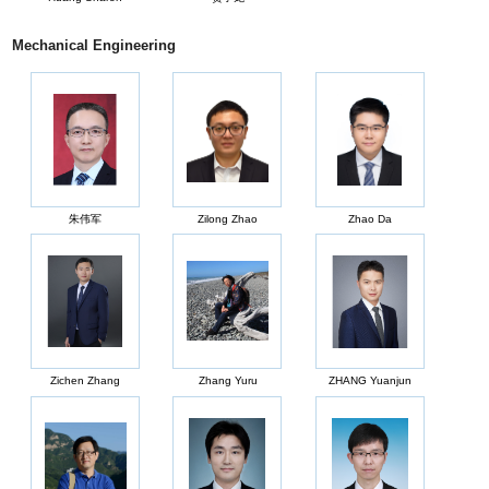
Mechanical Engineering
朱伟军
Zilong Zhao
Zhao Da
Zichen Zhang
Zhang Yuru
ZHANG Yuanjun