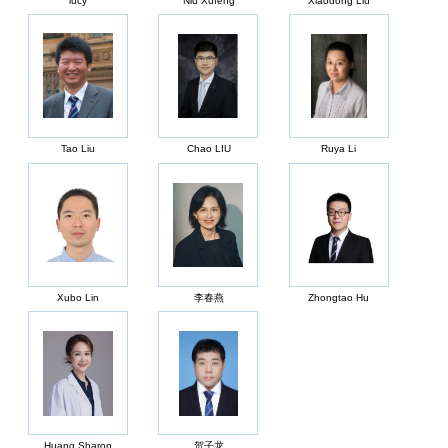
lucy
Niu Xufeng
Xiaodong Liu
Tao Liu
Chao LIU
Ruya Li
Xubo Lin
李春燕
Zhongtao Hu
Huang Sharon
贺子龙