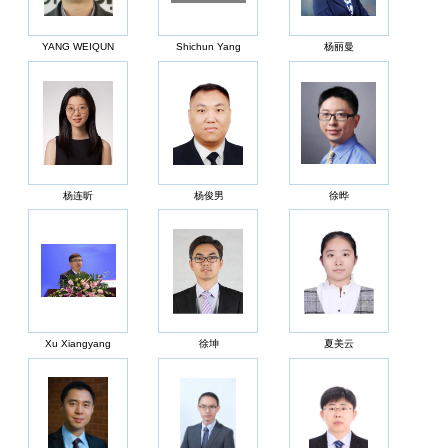
YANG WEIQUN
Shichun Yang
杨丽曼
杨连昕
杨俊男
徐晔
Xu Xiangyang
徐坤
夏美云