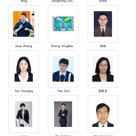
Bing
Jianghong Zho...
Jorbin
Zeyu Zhang
Zhang YongBia...
张靖
Tao Chunjing
Yike Sun
孙联文