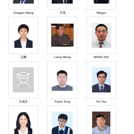
Xingjian Wang
王伟
Megan
王娜
Liang Wang
WANG HUI
王成才
Frank Tong
Fei Tao