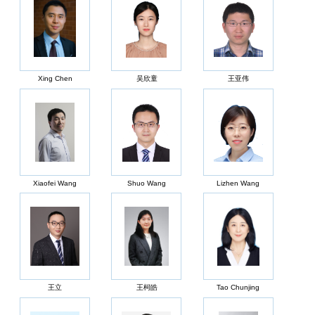
Xing Chen
吴欣童
王亚伟
Xiaofei Wang
Shuo Wang
Lizhen Wang
王立
王柯皓
Tao Chunjing