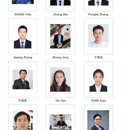
ZHANG Yidu
Zhang Wei
Pengfei Zhang
Jiaying Zhang
Zhang Jerry
于香杰
于靖军
Xin Yan
YANG Xiao