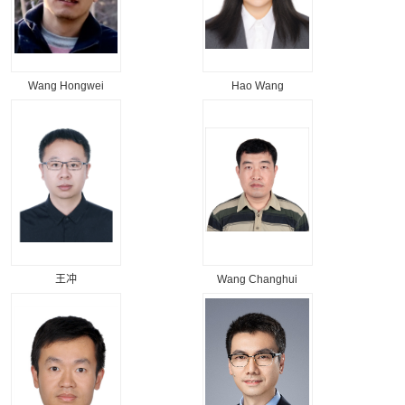
Wang Hongwei
Hao Wang
王冲
Wang Changhui