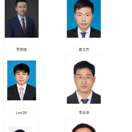
罗明强
娄文杰
LeeZIP
李运泽