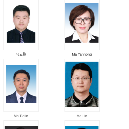
马云鹏
Ma Yanhong
Ma Tielin
Ma Lin