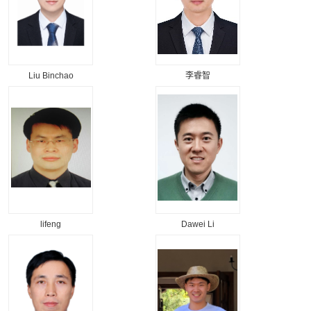
Liu Binchao
李睿智
lifeng
Dawei Li