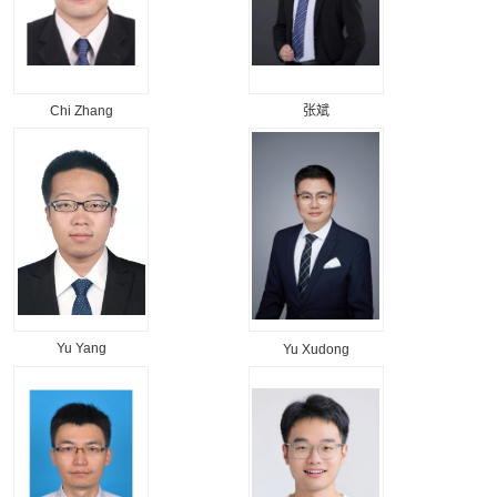
Chi Zhang
张斌
Yu Yang
Yu Xudong