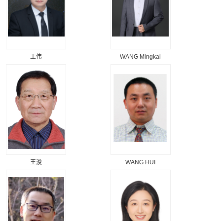
王伟
WANG Mingkai
王浚
WANG HUI