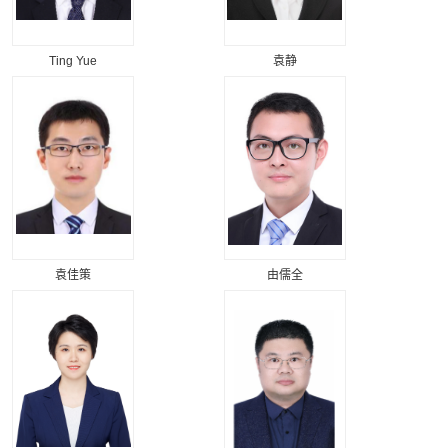
Ting Yue
袁静
袁佳策
由儒全