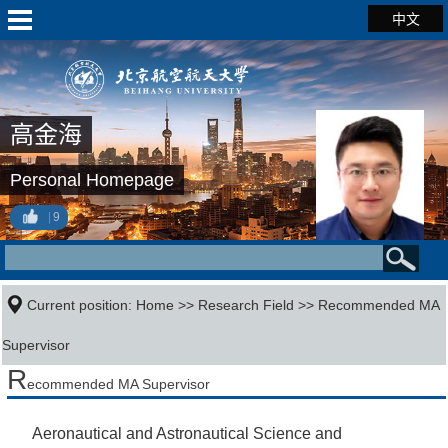
中文
高金海
Personal Homepage
9
Current position:
Home
>>
Research Field
>> Recommended MA
Supervisor
R
ecommended MA Supervisor
Aeronautical and Astronautical Science and