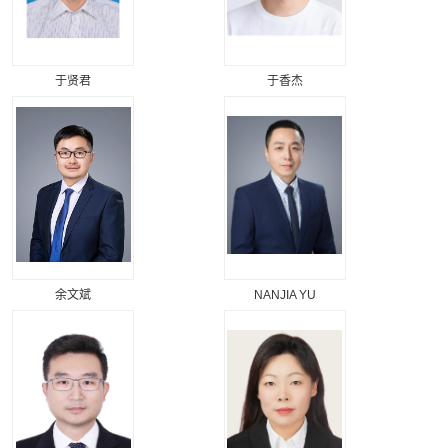
于贤君
于香杰
余文斌
NANJIA YU