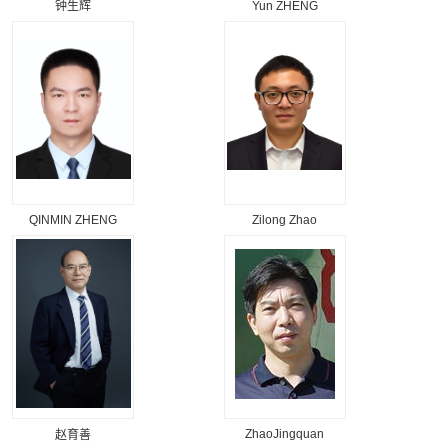
钟生辉
Yun ZHENG
QINMIN ZHENG
Zilong Zhao
ZhaoJingquan
赵育善