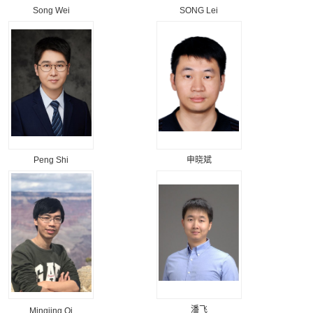
Song Wei
SONG Lei
Peng Shi
申晓斌
潘飞
Mingjing Qi