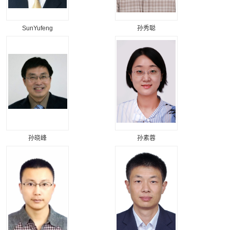
SunYufeng
孙秀聪
孙晓峰
孙素蓉