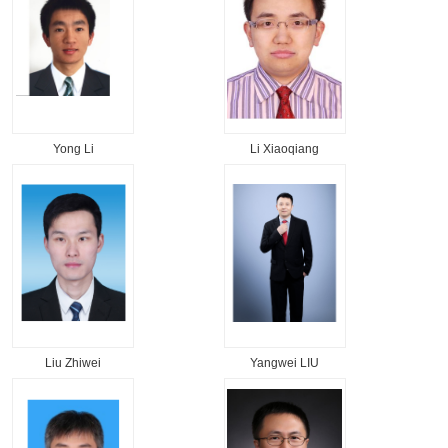
Yong Li
Li Xiaoqiang
Liu Zhiwei
Yangwei LIU