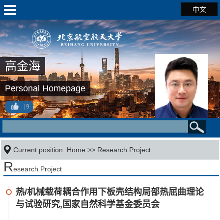
中文
高金海
Personal Homepage
9
Current position:
Home
>>
Research Project
R
esearch Project
热/机械载荷耦合作用下板壳结构局部热屈曲理论
与试验研究,国家自然科学基金委员会