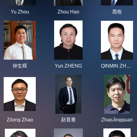
Yu Zhou
Zhou Hao
周栋
钟生辉
Yun ZHENG
QINMIN ZHENG
Zilong Zhao
赵育善
ZhaoJingquan