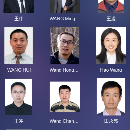
王伟
WANG Mingkai
王浚
WANG HUI
Wang Hongwei
Hao Wang
王冲
Wang Changhui
田永亮