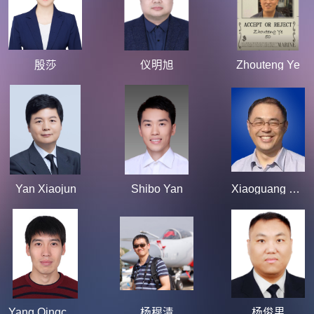
殷莎
仪明旭
Zhouteng Ye
Yan Xiaojun
Shibo Yan
Xiaoguang Yang
Yang Qingchun
杨穆清
杨俊男