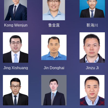
Kong Wenjun
鲁金直
靳海川
Jing Xishuang
Jin Donghai
Jinzu Ji