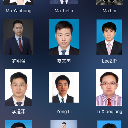
Ma Yanhong
Ma Tielin
Ma Lin
罗明强
娄文杰
LeeZIP
李运泽
Yong Li
Li Xiaoqiang