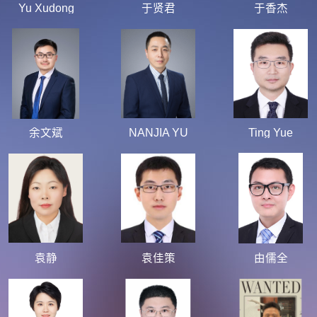
Yu Xudong
于贤君
于香杰
余文斌
NANJIA YU
Ting Yue
袁静
袁佳策
由儒全