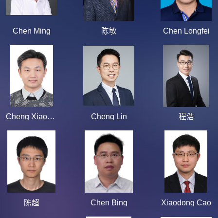
Chen Ming
陈敏
Chen Longfei
Cheng Xiaoquan
Cheng Lin
程浩
陈超
Chen Bing
Xiaodong Cao