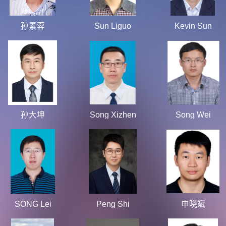
孙素蓉
Sun Liguo
Kevin Sun
孙大坤
Song Xizhen
Song Wei
SONG Lei
Peng Shi
申晓斌