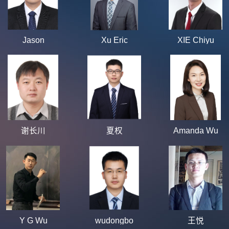
Jason
Xu Eric
XIE Chiyu
谢长川
夏权
Amanda Wu
Y G Wu
wudongbo
王悦