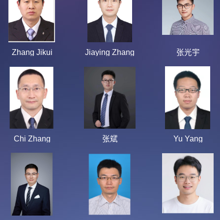
Zhang Jikui
Jiaying Zhang
张光宇
Chi Zhang
张斌
Yu Yang