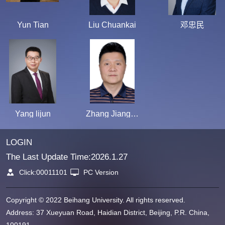
Yun Tian
Liu Chuankai
邓忠民
Yang lijun
Zhang Jianguo
LOGIN
The Last Update Time:
2026
.
1
.
27
Click:
00011101
PC Version
Copyright © 2022 Beihang University. All rights reserved.
Address: 37 Xueyuan Road, Haidian District, Beijing, P.R. China,
100191.