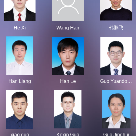
He Xi
Wang Han
韩鹏飞
Han Liang
Han Le
Guo Yuandong
xiao guo
Kexin Guo
Guo Jinghui