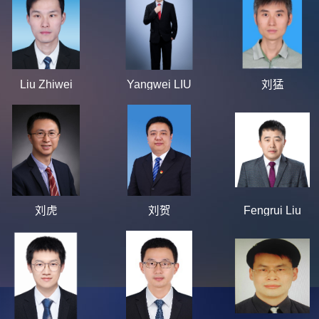
Liu Zhiwei
Yangwei LIU
刘猛
刘虎
刘贺
Fengrui Liu