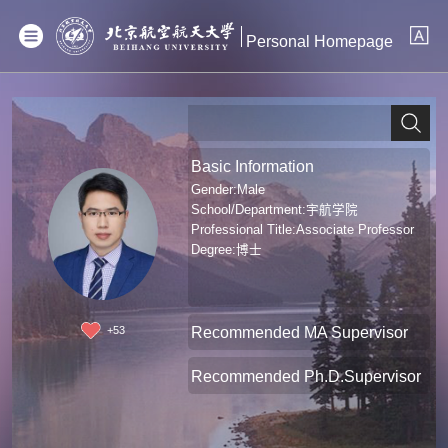
Personal Homepage
Basic Information
Gender:Male
School/Department:宇航学院
Professional Title:Associate Professor
Degree:博士
Recommended MA Supervisor
+
53
Recommended Ph.D.Supervisor