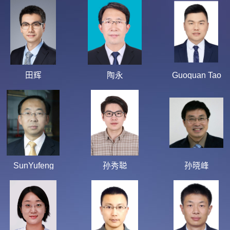
田辉
陶永
Guoquan Tao
SunYufeng
孙秀聪
孙晓峰