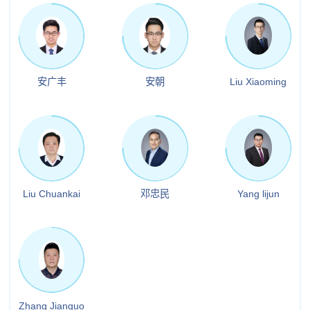
安广丰
安朝
Liu Xiaoming
Liu Chuankai
邓忠民
Yang lijun
Zhang Jianguo