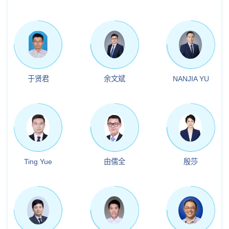
于贤君
余文斌
NANJIA YU
Ting Yue
由儒全
殷莎