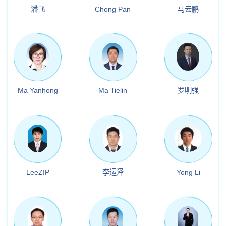
潘飞
Chong Pan
马云鹏
Ma Yanhong
Ma Tielin
罗明强
LeeZIP
李运泽
Yong Li