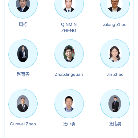
周栋
QINMIN
Zilong Zhao
ZHENG
赵育善
ZhaoJingquan
Jin Zhao
Guowei Zhao
张小勇
张伟昊