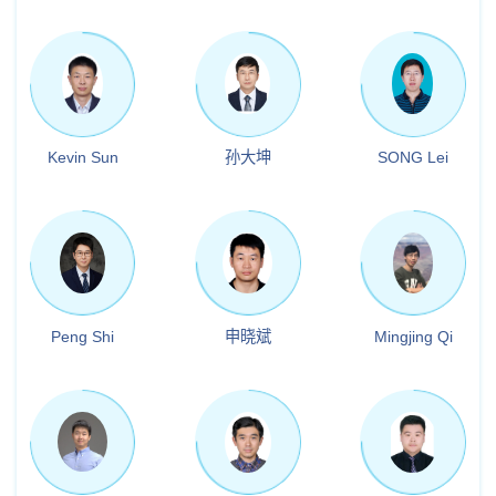
Kevin Sun
孙大坤
SONG Lei
Peng Shi
申晓斌
Mingjing Qi