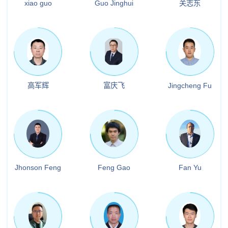
xiao guo
Guo Jinghui
关志东
高军辉
富庆飞
Jingcheng Fu
Jhonson Feng
Feng Gao
Fan Yu