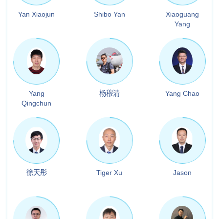
Yan Xiaojun
Shibo Yan
Xiaoguang
Yang
Yang
杨穆清
Yang Chao
Qingchun
徐天彤
Tiger Xu
Jason