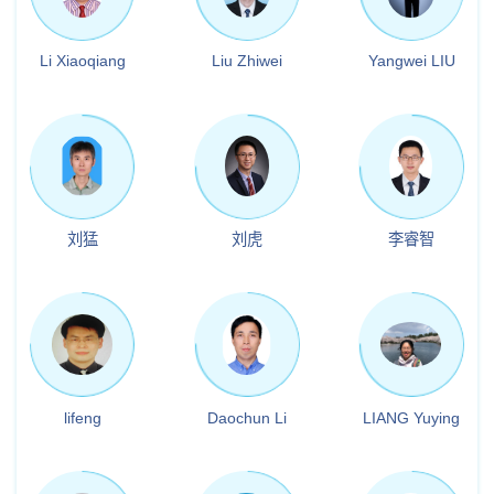
Li Xiaoqiang
Liu Zhiwei
Yangwei LIU
刘猛
刘虎
李睿智
lifeng
Daochun Li
LIANG Yuying