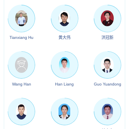
Tianxiang Hu
黄大伟
洪冠新
Wang Han
Han Liang
Guo Yuandong