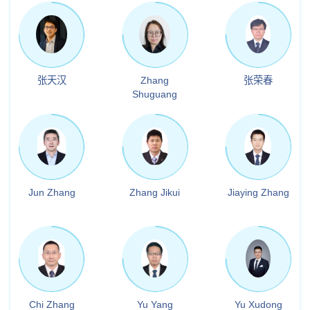
张天汉
Zhang
张荣春
Shuguang
Jun Zhang
Zhang Jikui
Jiaying Zhang
Chi Zhang
Yu Yang
Yu Xudong