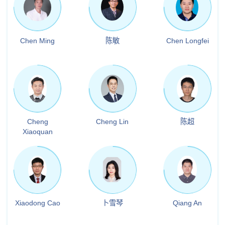
Chen Ming
陈敏
Chen Longfei
Cheng
Cheng Lin
陈超
Xiaoquan
Xiaodong Cao
卜雪琴
Qiang An