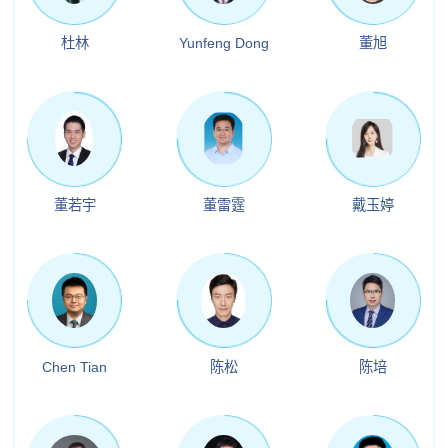
杜林
Yunfeng Dong
董旭
董若宇
董雷霆
戴玉婷
Chen Tian
陈松
陈培