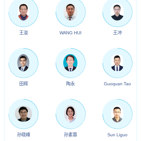
王浚
WANG HUI
王冲
田辉
陶永
Guoquan Tao
孙晓峰
孙素蓉
Sun Liguo