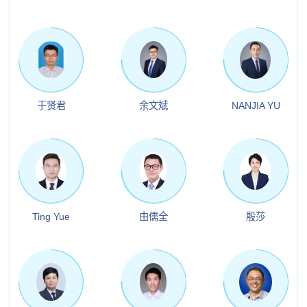
于贤君
余文斌
NANJIA YU
Ting Yue
由儒全
殷莎