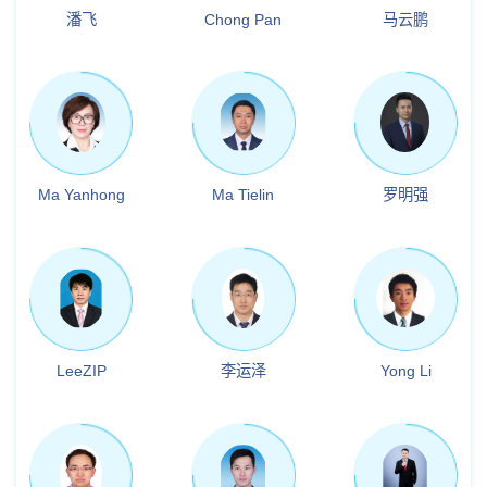
潘飞
Chong Pan
马云鹏
Ma Yanhong
Ma Tielin
罗明强
LeeZIP
李运泽
Yong Li