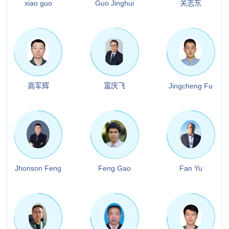
xiao guo
Guo Jinghui
关志东
高军辉
富庆飞
Jingcheng Fu
Jhonson Feng
Feng Gao
Fan Yu