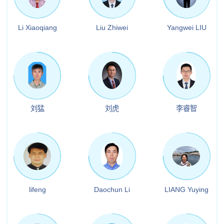
Li Xiaoqiang
Liu Zhiwei
Yangwei LIU
刘猛
刘虎
李睿智
lifeng
Daochun Li
LIANG Yuying