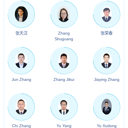
张天汉
Zhang
张荣春
Shuguang
Jun Zhang
Zhang Jikui
Jiaying Zhang
Chi Zhang
Yu Yang
Yu Xudong