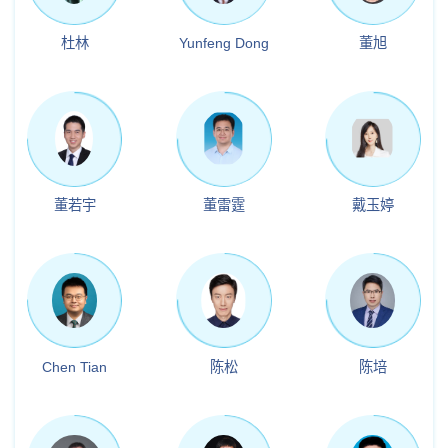
杜林
Yunfeng Dong
董旭
董若宇
董雷霆
戴玉婷
Chen Tian
陈松
陈培