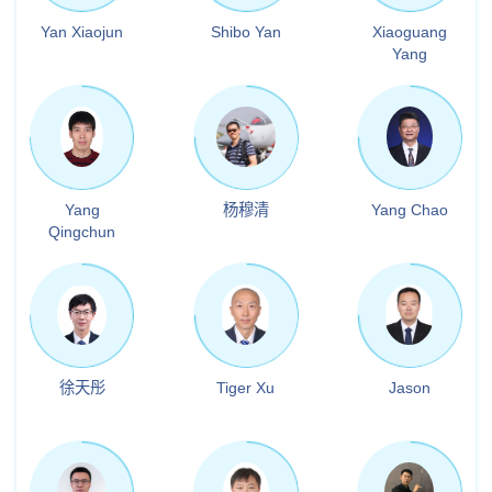
Yan Xiaojun
Shibo Yan
Xiaoguang
Yang
Yang
杨穆清
Yang Chao
Qingchun
徐天彤
Tiger Xu
Jason