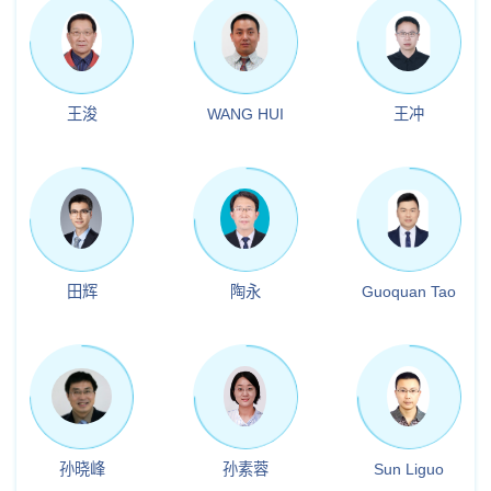
王浚
WANG HUI
王冲
田辉
陶永
Guoquan Tao
孙晓峰
孙素蓉
Sun Liguo