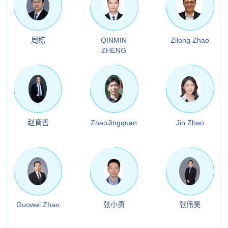
周栋
QINMIN
Zilong Zhao
ZHENG
赵育善
ZhaoJingquan
Jin Zhao
Guowei Zhao
张小勇
张伟昊