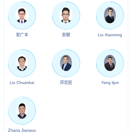
安广丰
安朝
Liu Xiaoming
Liu Chuankai
邓忠民
Yang lijun
Zhang Jianguo