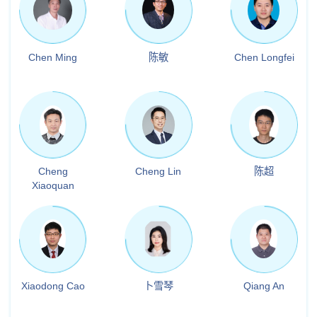
Chen Ming
陈敏
Chen Longfei
Cheng
Cheng Lin
陈超
Xiaoquan
Xiaodong Cao
卜雪琴
Qiang An