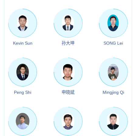
Kevin Sun
孙大坤
SONG Lei
Peng Shi
申晓斌
Mingjing Qi