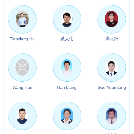
Tianxiang Hu
黄大伟
洪冠新
Wang Han
Han Liang
Guo Yuandong