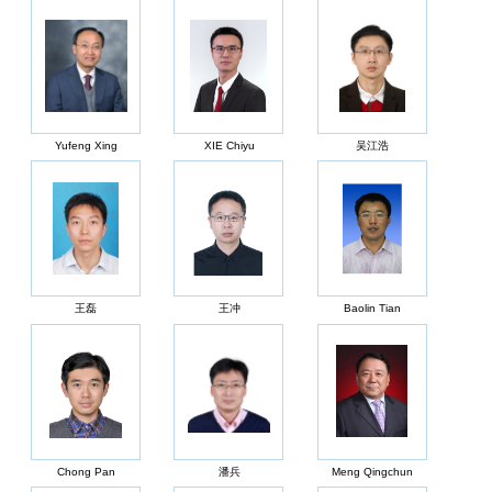
Yufeng Xing
XIE Chiyu
吴江浩
王磊
王冲
Baolin Tian
Chong Pan
潘兵
Meng Qingchun