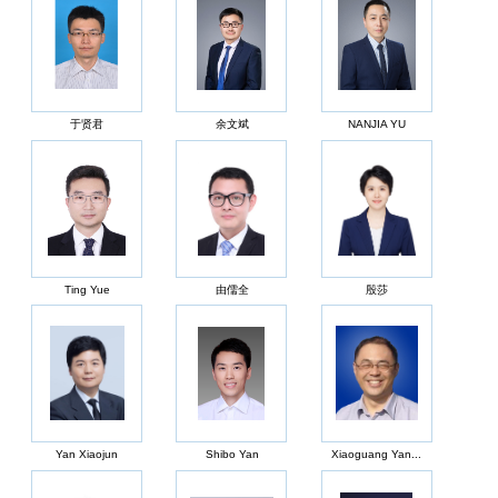
于贤君
余文斌
NANJIA YU
Ting Yue
由儒全
殷莎
Yan Xiaojun
Shibo Yan
Xiaoguang Yan...