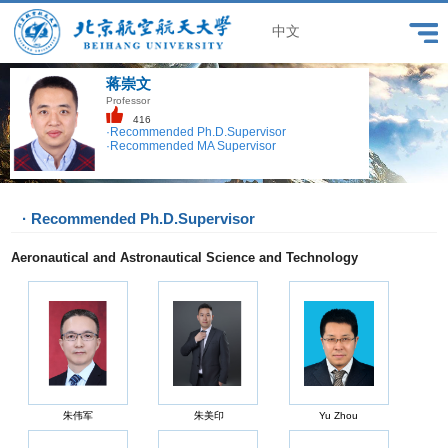
中文
蒋崇文
Professor
416
·Recommended Ph.D.Supervisor
·Recommended MA Supervisor
· Recommended Ph.D.Supervisor
Aeronautical and Astronautical Science and Technology
朱伟军
朱美印
Yu Zhou