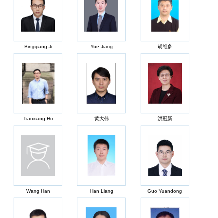
Bingqiang Ji
Yue Jiang
胡维多
Tianxiang Hu
黄大伟
洪冠新
Wang Han
Han Liang
Guo Yuandong