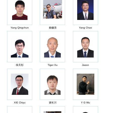
Yang Qingchun
杨穆清
Yang Chao
徐天彤
Tiger Xu
Jason
XIE Chiyu
谢长川
Y G Wu