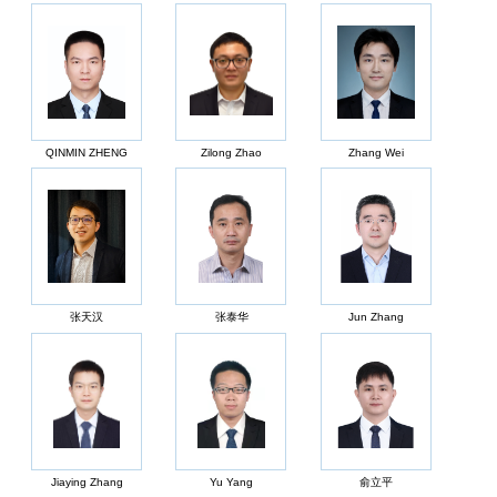
QINMIN ZHENG
Zilong Zhao
Zhang Wei
张天汉
张泰华
Jun Zhang
Jiaying Zhang
Yu Yang
俞立平