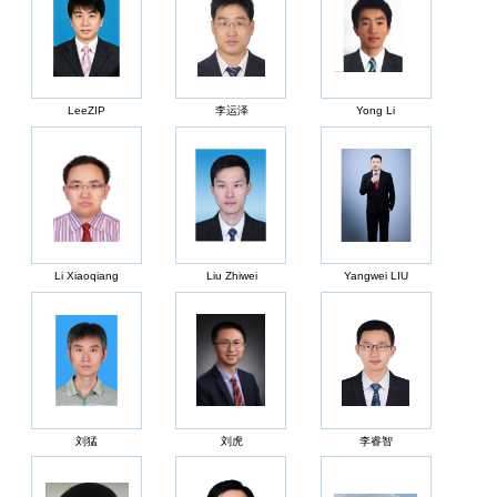
LeeZIP
李运泽
Yong Li
Li Xiaoqiang
Liu Zhiwei
Yangwei LIU
刘猛
刘虎
李睿智