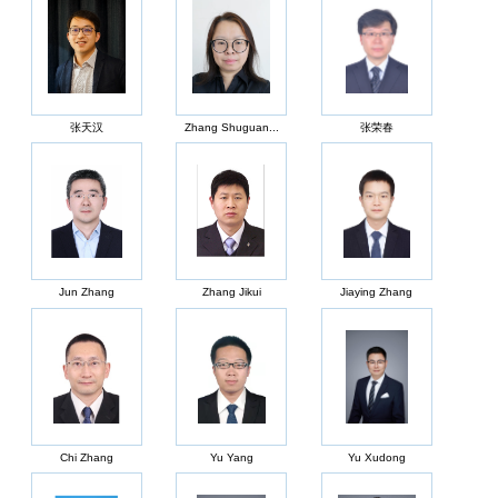
张天汉
Zhang Shuguan...
张荣春
Jun Zhang
Zhang Jikui
Jiaying Zhang
Chi Zhang
Yu Yang
Yu Xudong