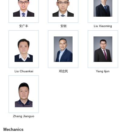
安广丰
安朝
Liu Xiaoming
Liu Chuankai
邓忠民
Yang lijun
Zhang Jianguo
Mechanics