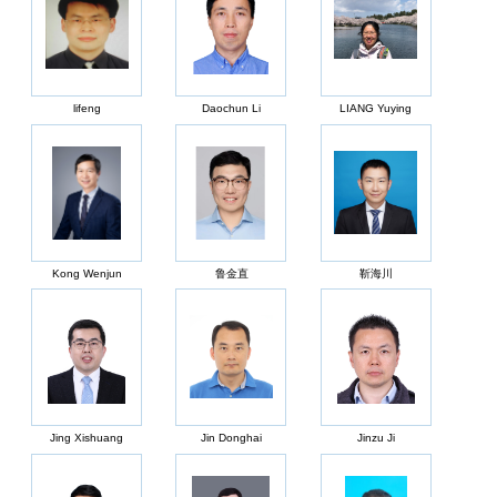
lifeng
Daochun Li
LIANG Yuying
Kong Wenjun
鲁金直
靳海川
Jing Xishuang
Jin Donghai
Jinzu Ji