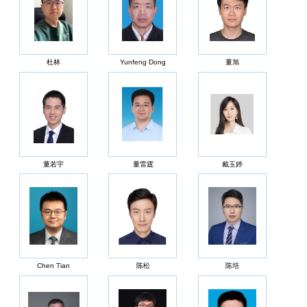
杜林
Yunfeng Dong
董旭
董若宇
董雷霆
戴玉婷
Chen Tian
陈松
陈培