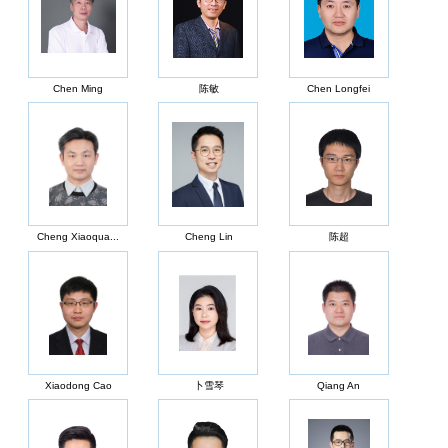
Chen Ming
陈敏
Chen Longfei
Cheng Xiaoqua...
Cheng Lin
陈超
Xiaodong Cao
卜雪琴
Qiang An