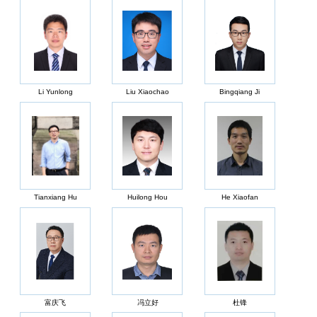
Li Yunlong
Liu Xiaochao
Bingqiang Ji
Tianxiang Hu
Huilong Hou
He Xiaofan
富庆飞
冯立好
杜锋