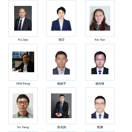
YU Jian
殷莎
Xin Yan
YAN Peng
杨振宇
杨先锋
Xu Yang
薛兆国
熊渊