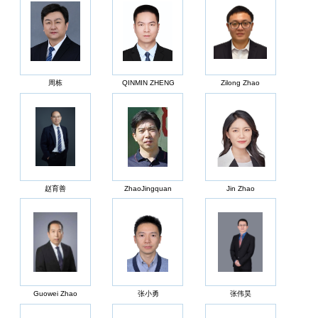
周栋
QINMIN ZHENG
Zilong Zhao
赵育善
ZhaoJingquan
Jin Zhao
Guowei Zhao
张小勇
张伟昊