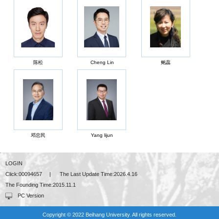
陈松
Cheng Lin
鲍蕊
邓忠民
Yang lijun
LOGIN
Click:
00094657
|
The Last Update Time:
2026
.
4
.
16
The Founding Time:
2015
.
11
.
1
PC Version
Copyright © 2022 Beihang University. All rights reserved.