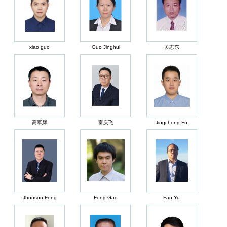
xiao guo
Guo Jinghui
关志东
高军辉
富庆飞
Jingcheng Fu
Jhonson Feng
Feng Gao
Fan Yu