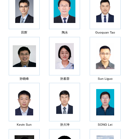
田辉
陶永
Guoquan Tao
孙晓峰
孙素蓉
Sun Liguo
Kevin Sun
孙大坤
SONG Lei