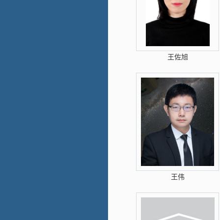
王佐旭
王伟