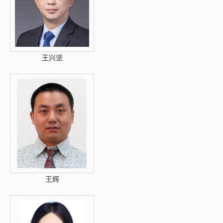
王兴坚
王辉