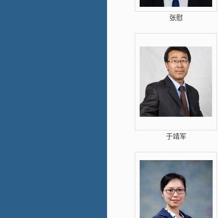
张慰
于靖军