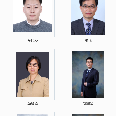
仝晓萌
陶飞
单颖春
尚耀星