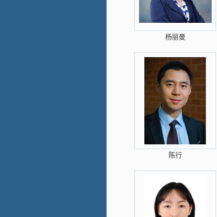
杨丽曼
陈行