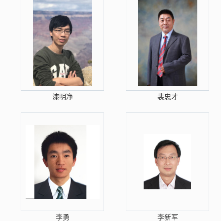
漆明净
裴忠才
李勇
李新军