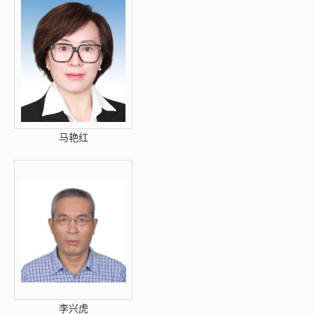
马艳红
李兴虎