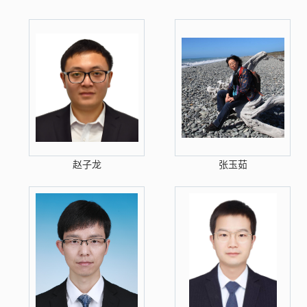
赵子龙
张玉茹