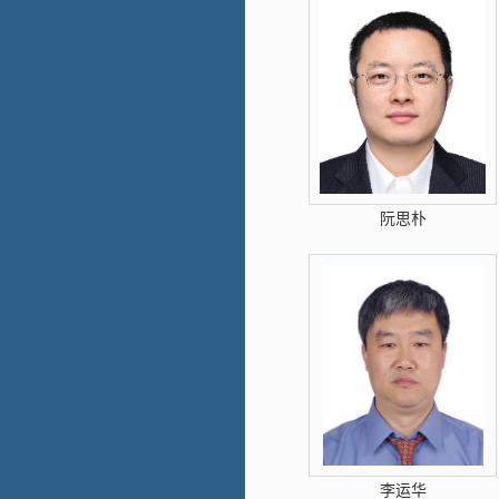
阮思朴
李运华