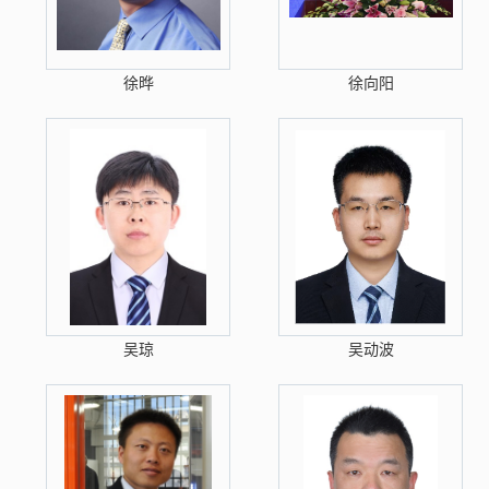
徐晔
徐向阳
吴琼
吴动波