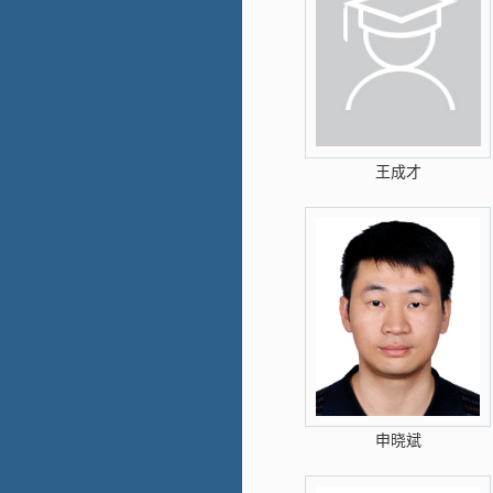
王成才
申晓斌