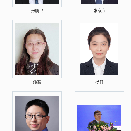
张鹏飞
张家应
燕鑫
杨肖