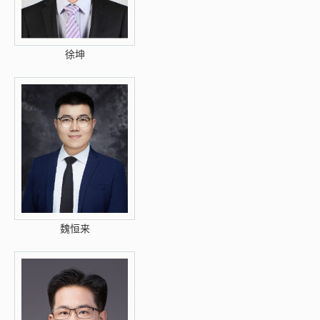
徐坤
魏恒来