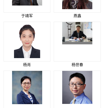
于靖军
燕鑫
杨肖
杨世春