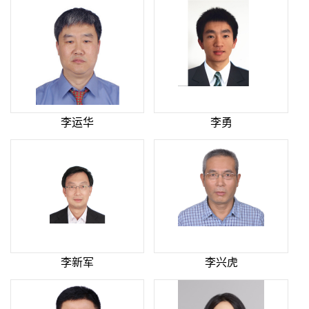
李运华
李勇
李新军
李兴虎