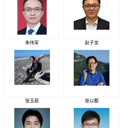
朱伟军
赵子龙
张玉茹
张以都