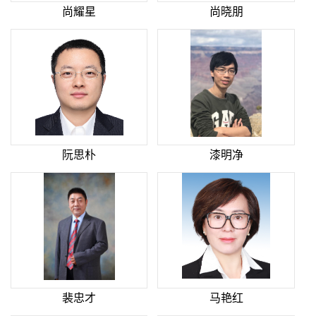
尚耀星
尚晓朋
阮思朴
漆明净
裴忠才
马艳红