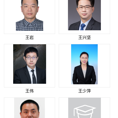
王岩
王兴坚
王伟
王少萍