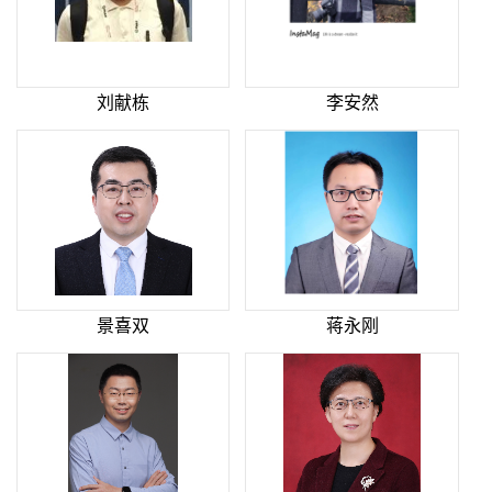
刘献栋
李安然
景喜双
蒋永刚