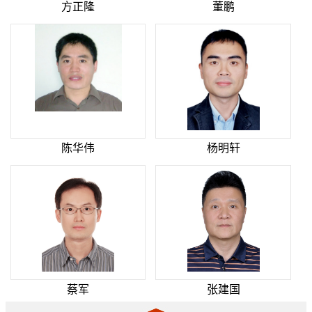
方正隆
董鹏
陈华伟
杨明轩
蔡军
张建国