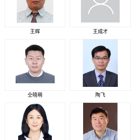
王辉
王成才
仝晓萌
陶飞