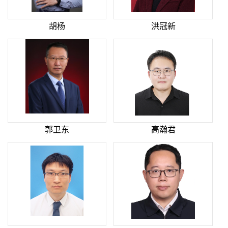
胡杨
洪冠新
郭卫东
高瀚君