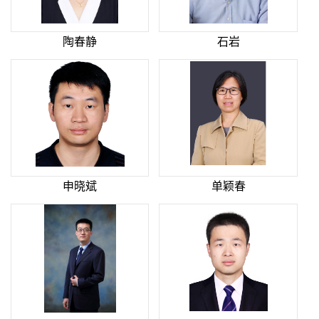
陶春静
石岩
申晓斌
单颖春