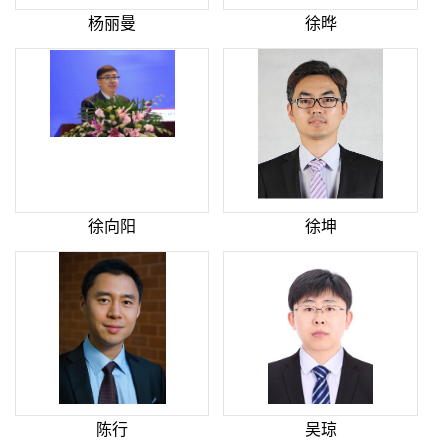
杨丽曼
徐晔
徐向阳
徐坤
陈行
吴琼