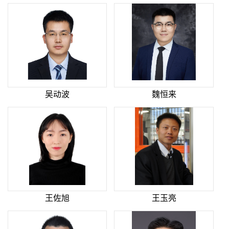
吴动波
魏恒来
王佐旭
王玉亮