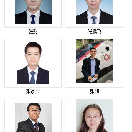
张慰
张鹏飞
张家应
张超