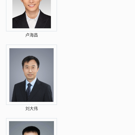
卢海昌
刘大伟