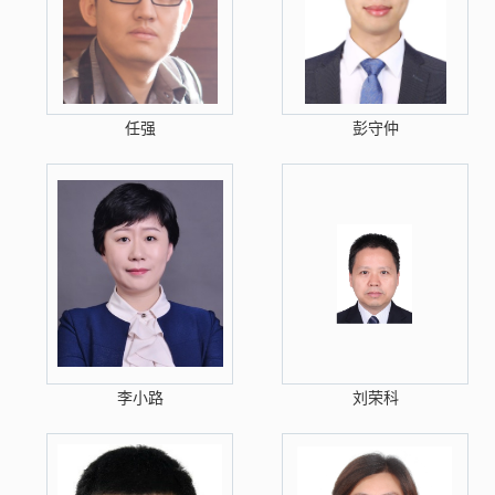
任强
彭守仲
李小路
刘荣科