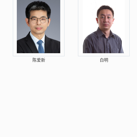
陈爱新
白明