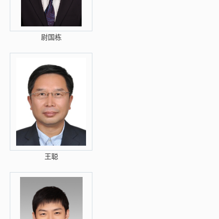
尉国栋
王聪