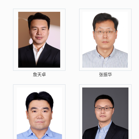
詹天卓
张振华