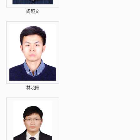
阎照文
林晓阳