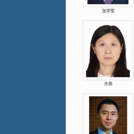
张学莹
许燕