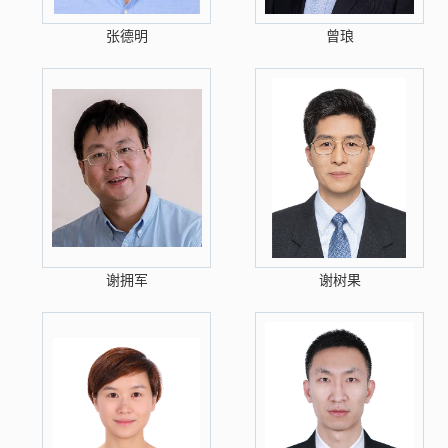
张德明
曾琅
谢拥军
谢树果