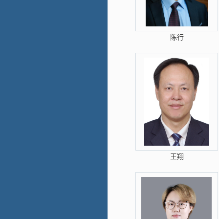
陈行
王翔