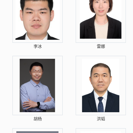
李冰
雷娜
胡杨
洪韬