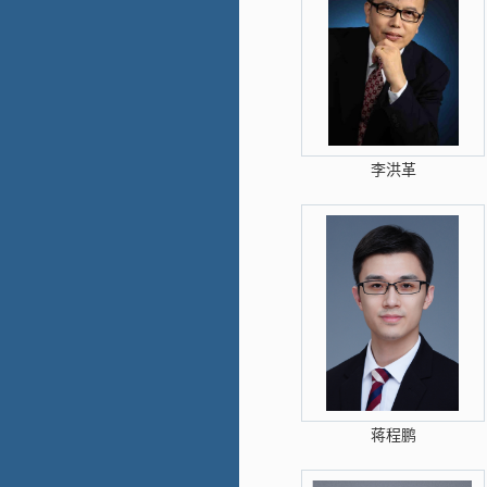
李洪革
蒋程鹏