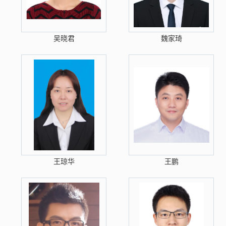
吴晓君
魏家琦
王琼华
王鹏