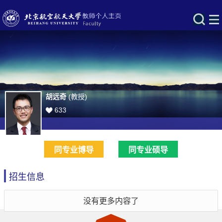
胡远奇
(教授)
633
同专业博导
同专业硕导
招生信息
没有更多内容了