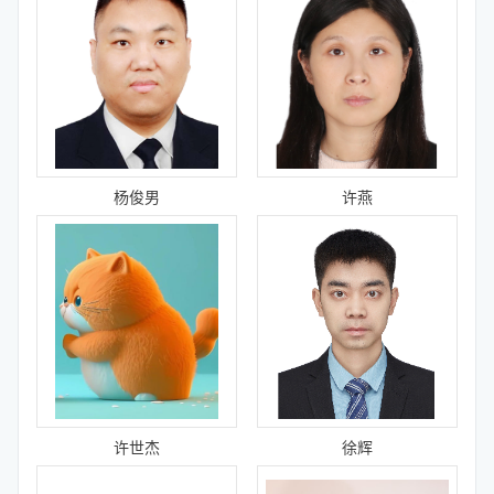
杨俊男
许燕
许世杰
徐辉