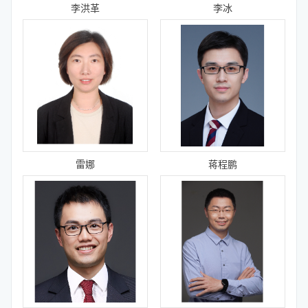
李洪革
李冰
雷娜
蒋程鹏