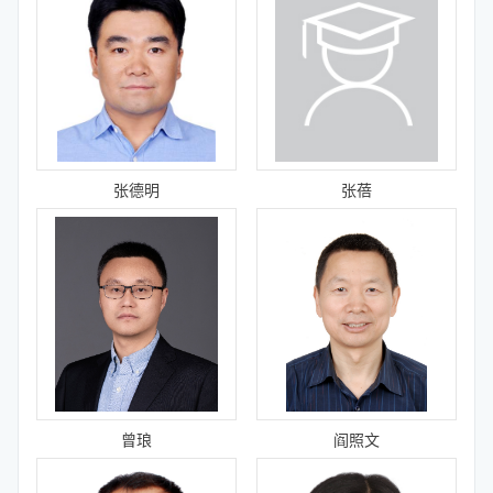
张德明
张蓓
曾琅
阎照文