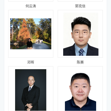
何云涛
郭克信
邓晖
陈赛