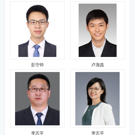
彭守仲
卢海昌
李志平
李志平