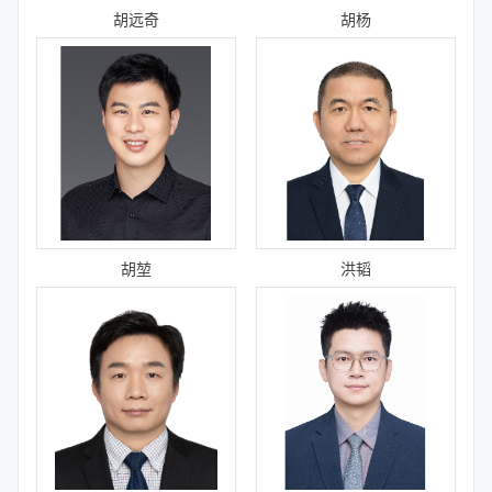
胡远奇
胡杨
胡堃
洪韬