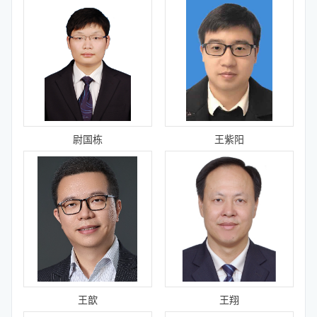
尉国栋
王紫阳
王歆
王翔