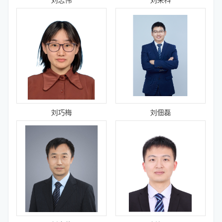
刘巧梅
刘佃磊