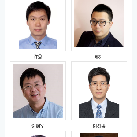
许鼎
邢炜
谢拥军
谢树果