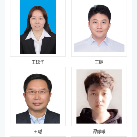
王琼华
王鹏
王聪
谭朦曦