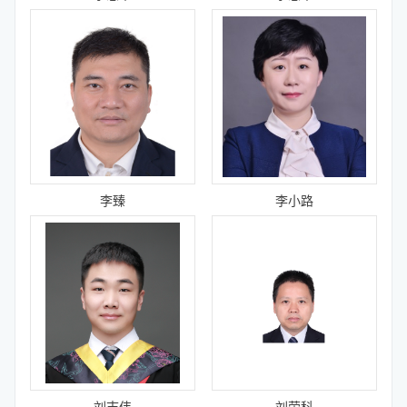
李臻
李小路
刘志伟
刘荣科