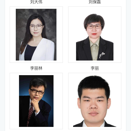
刘大伟
刘保磊
李丽林
李丽