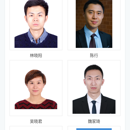
林晓阳
陈行
吴晓君
魏家琦