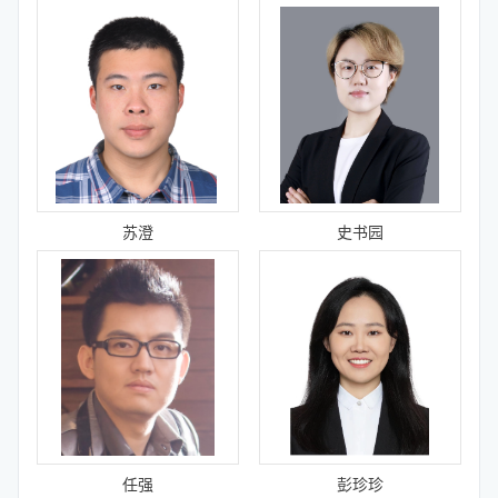
苏澄
史书园
任强
彭珍珍