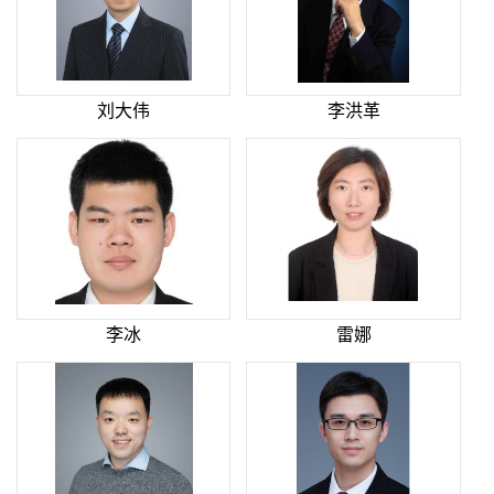
刘大伟
李洪革
李冰
雷娜