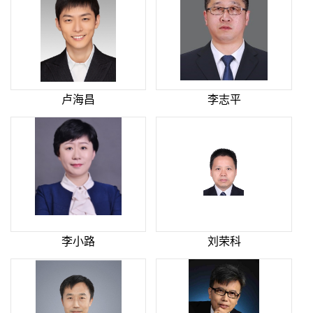
卢海昌
李志平
李小路
刘荣科