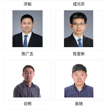
洪韬
成元庆
陈广志
陈爱新
白明
吴琦