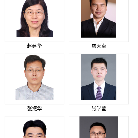
赵建华
詹天卓
张振华
张学莹