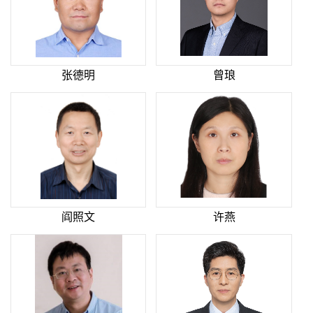
张德明
曾琅
阎照文
许燕