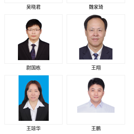
吴晓君
魏家琦
尉国栋
王翔
王琼华
王鹏