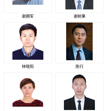
谢拥军
谢树果
林晓阳
陈行