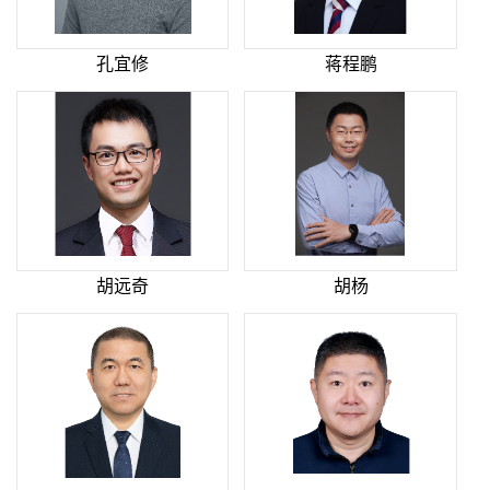
孔宜修
蒋程鹏
胡远奇
胡杨