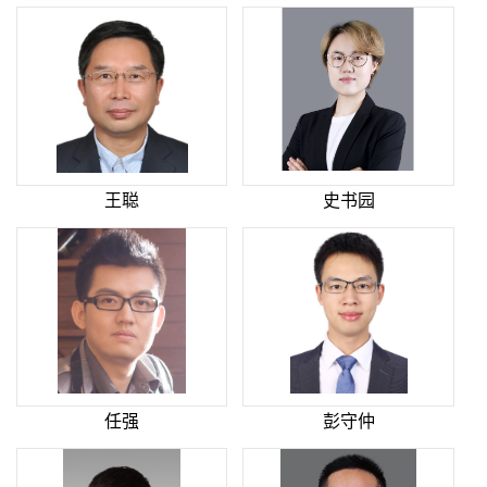
王聪
史书园
任强
彭守仲