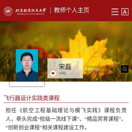
教师个人主页
宋磊
+
680
飞行器设计实践类课程
担任《
航空工程基础理论与模飞实践
》课程负责
人，牵头完成“校级一流线下课”、“精品劳育课程”、
“创新创业课程”相关课程建设工作。