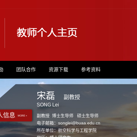
励
团队合作
资源下载
参考资料
宋磊
副教授
SONG Lei
人信息
副教授 博士生导师 硕士生导师
MORE +
电子邮箱：
songlei@buaa.edu.cn
所在单位：航空科学与工程学院