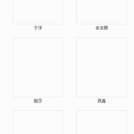
于洋
余龙腾
殷莎
燕鑫