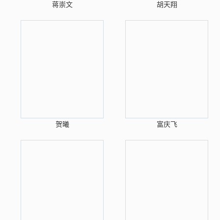
蒋崇文
胡天翔
贺曦
富庆飞