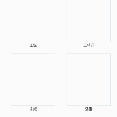
王磊
王将升
宋威
潘翀