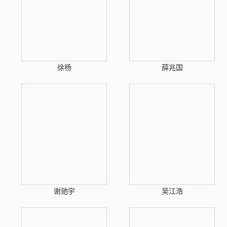
徐杨
薛兆国
谢驰宇
吴江浩