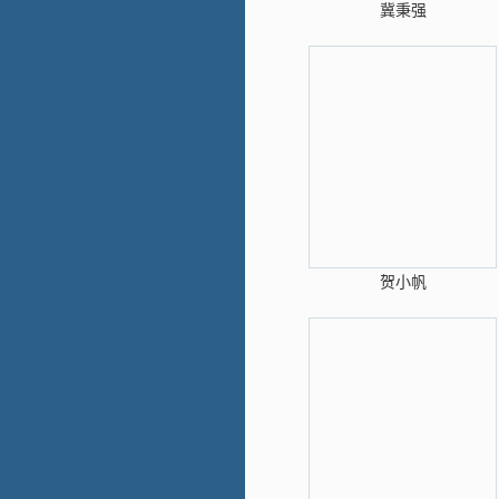
冀秉强
贺小帆