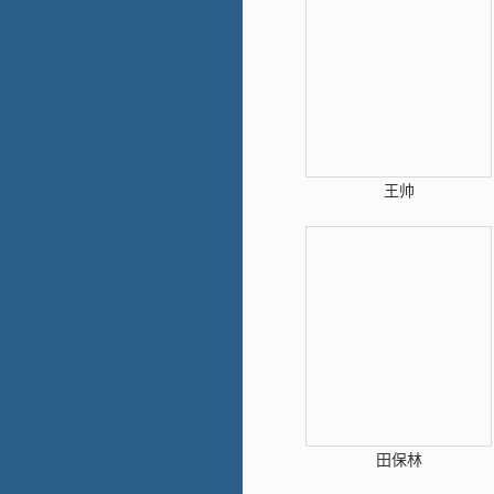
王帅
田保林