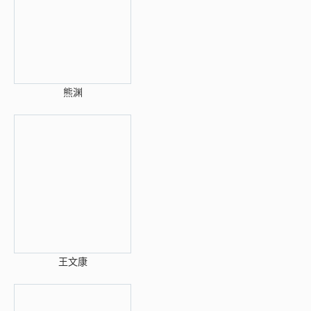
熊渊
王文康