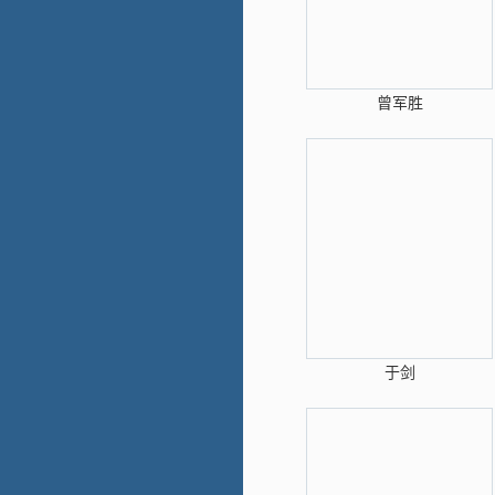
曾军胜
于剑