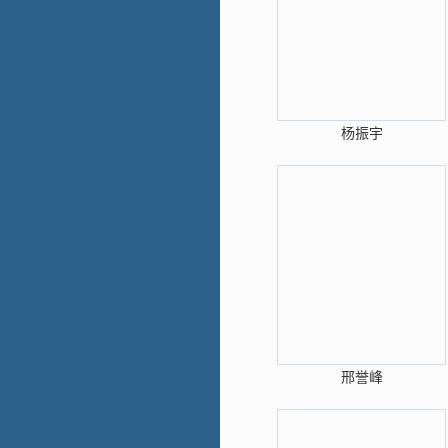
杨振宇
邢誉峰