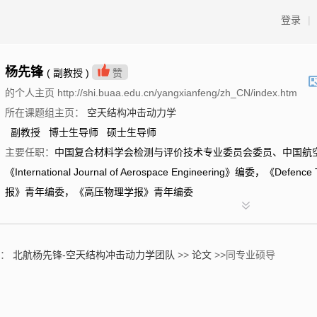
登录
|
杨先锋
( 副教授 )
赞
的个人主页 http://shi.buaa.edu.cn/yangxianfeng/zh_CN/index.htm
所在课题组主页：
空天结构冲击动力学
副教授 博士生导师 硕士生导师
主要任职：
中国复合材料学会检测与评价技术专业委员会委员、中国航
《International Journal of Aerospace Engineering》编委，《D
报》青年编委，《高压物理学报》青年编委
置：
北航杨先锋-空天结构冲击动力学团队
>>
论文
>>同专业硕导