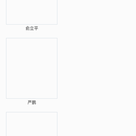
俞立平
严鹏