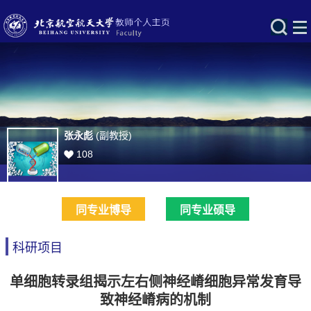
张永彪
(副教授)
108
同专业博导
同专业硕导
科研项目
单细胞转录组揭示左右侧神经嵴细胞异常发育导
致神经嵴病的机制