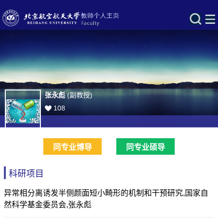
张永彪
(副教授)
108
同专业博导
同专业硕导
科研项目
异常相分离诱发半侧颜面短小畸形的机制和干预研究,国家自
然科学基金委员会,张永彪