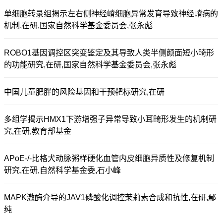
单细胞转录组揭示左右侧神经嵴细胞异常发育导致神经嵴病的
机制,在研,国家自然科学基金委员会,张永彪
ROBO1基因调控区突变鉴定及其导致人类半侧颜面短小畸形
的功能研究,在研,国家自然科学基金委员会,张永彪
中国儿童肥胖的风险基因和干预靶标研究,在研
多组学揭示HMX1下游增强子异常导致小耳畸形发生的机制研
究,在研,教育部基金
APoE-/-比格犬动脉粥样硬化血管内皮细胞异质性及修复机制
研究,在研,自然科学基金委,石小峰
MAPK激酶介导的JAV1磷酸化调控茉莉素合成和抗性,在研,鄢
纯