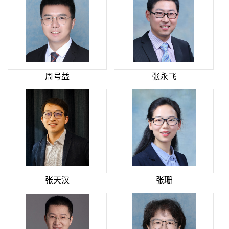
周号益
张永飞
张天汉
张珊