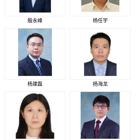
殷永峰
杨任宇
杨建磊
杨海龙