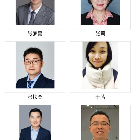
张梦豪
张莉
张扶桑
于茜