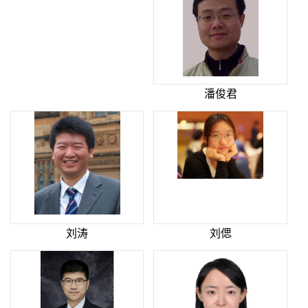
潘俊君
刘涛
刘偲