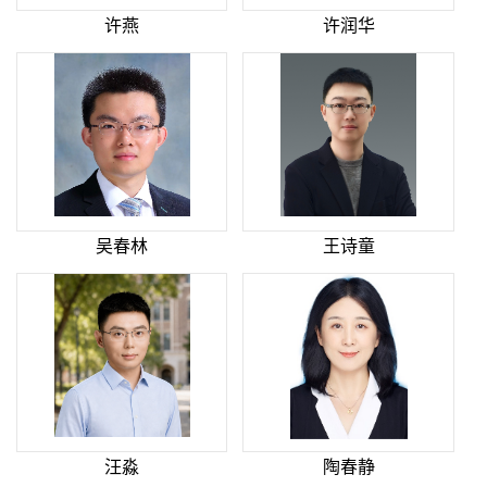
许燕
许润华
吴春林
王诗童
汪淼
陶春静