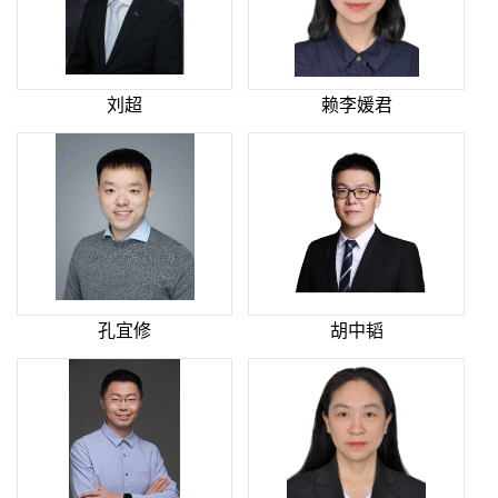
刘超
赖李媛君
孔宜修
胡中韬