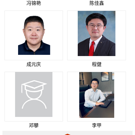
冯锦艳
陈佳鑫
成元庆
程健
邓攀
李甲