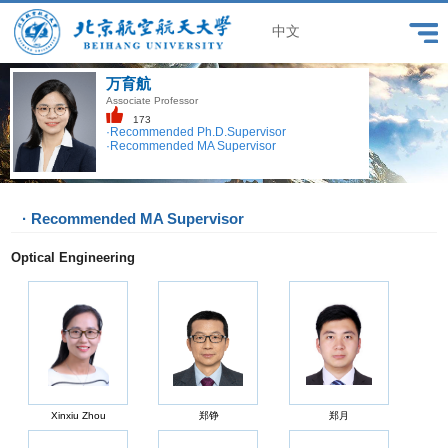
中文
万育航
Associate Professor
173
·Recommended Ph.D.Supervisor
·Recommended MA Supervisor
· Recommended MA Supervisor
Optical Engineering
Xinxiu Zhou
郑铮
郑月