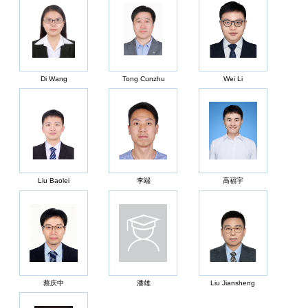
Di Wang
Tong Cunzhu
Wei Li
Liu Baolei
李端
高福宇
蔡庆中
潘雄
Liu Jiansheng