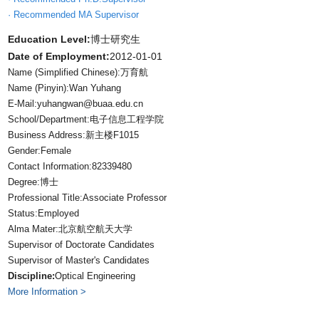
· Recommended MA Supervisor
Education Level:
博士研究生
Date of Employment:
2012-01-01
Name (Simplified Chinese):万育航
Name (Pinyin):Wan Yuhang
E-Mail:
yuhangwan@buaa.edu.cn
School/Department:电子信息工程学院
Business Address:新主楼F1015
Gender:Female
Contact Information:82339480
Degree:博士
Professional Title:Associate Professor
Status:Employed
Alma Mater:北京航空航天大学
Supervisor of Doctorate Candidates
Supervisor of Master's Candidates
Discipline:
Optical Engineering
More Information >