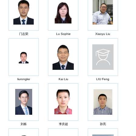
门志荣
Lu Sophie
Xiaoyu Liu
liurongke
Kai Liu
LIU Feng
刘栋
李庆超
孙亮