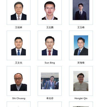
王祖林
王志鹏
王玉峰
王文光
Sun Bing
宋海锋
Shi Chuang
单光存
Honglei Qin