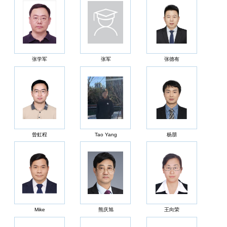
张学军
张军
张德有
曾虹程
Tao Yang
杨朋
Mike
熊庆旭
王向荣