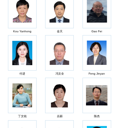
Kou Yanhong
金天
Gao Fei
付进
冯文全
Feng Jinyan
丁文锐
丛丽
陈杰