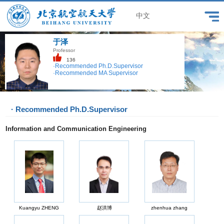
中文
于泽
Professor
136
·Recommended Ph.D.Supervisor
·Recommended MA Supervisor
· Recommended Ph.D.Supervisor
Information and Communication Engineering
Kuangyu ZHENG
赵洪博
zhenhua zhang