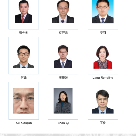
曹先彬
蔡开泉
安羽
何锋
王鹏波
Lang Rongling
Xu Xiaojian
Zhao Qi
王俊