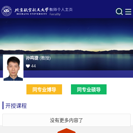
孙鸣捷
(教授)
44
同专业博导
同专业硕导
开授课程
没有更多内容了