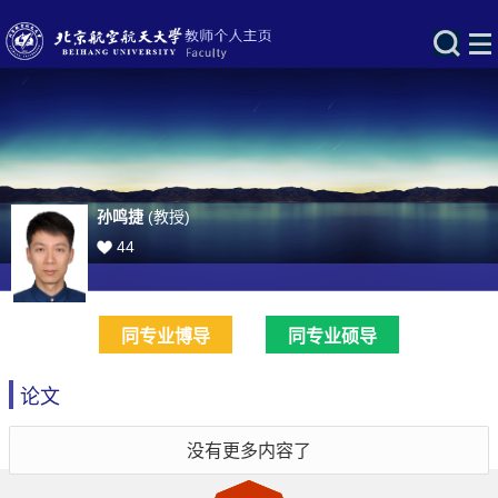
孙鸣捷
(教授)
44
同专业博导
同专业硕导
论文
没有更多内容了