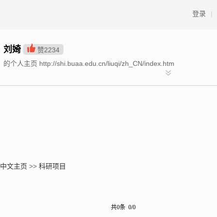
登录
|
刘婍
赞
2234
的个人主页 http://shi.buaa.edu.cn/liuqi/zh_CN/index.htm
中文主页
>>
科研项目
共0条 0/0