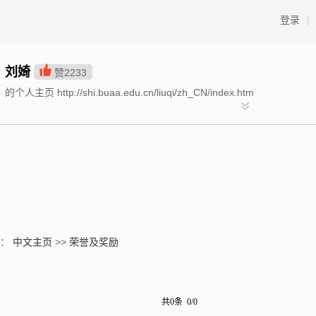
登录
|
刘婍
赞
2233
的个人主页 http://shi.buaa.edu.cn/liuqi/zh_CN/index.htm
置：
中文主页
>>
荣誉及奖励
共0条 0/0