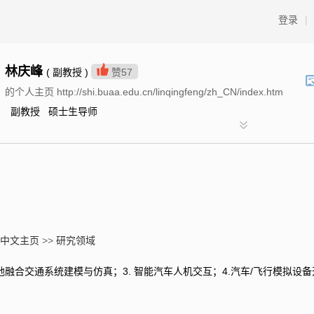
登录
|
林庆峰
( 副教授 )
赞
57
的个人主页 http://shi.buaa.edu.cn/linqingfeng/zh_CN/index.htm
副教授 硕士生导师
中文主页
>>
研究领域
 空地融合交通系统建模与仿真；3. 智能汽车人机交互；4.汽车/飞行模拟设