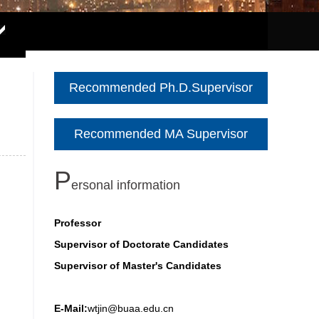
Recommended Ph.D.Supervisor
Recommended MA Supervisor
P
ersonal information
Professor
Supervisor of Doctorate Candidates
Supervisor of Master's Candidates
E-Mail:
wtjin@buaa.edu.cn