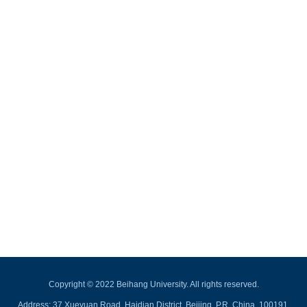
Copyright © 2022 Beihang University. All rights reserved.
Address: 37 Xueyuan Road, Haidian District, Beijing, P.R. China, 100191.