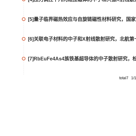
[5]量子临界磁热效应与自旋链磁性材料研究，国家自
[6]关联电子材料的中子和X射线散射研究，北航第十
[7]RbEuFe4As4族铁基超导体的中子散射研究，
total7 1/