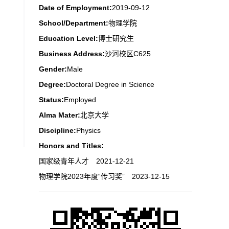
Date of Employment:
2019-09-12
School/Department:
物理学院
Education Level:
博士研究生
Business Address:
沙河校区C625
Gender:
Male
Degree:
Doctoral Degree in Science
Status:
Employed
Alma Mater:
北京大学
Discipline:
Physics
Honors and Titles:
国家级青年人才 2021-12-21
物理学院2023年度“传习奖” 2023-12-15