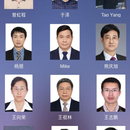
曾虹程
于泽
Tao Yang
杨朋
Mike
熊庆旭
王向荣
王祖林
王志鹏