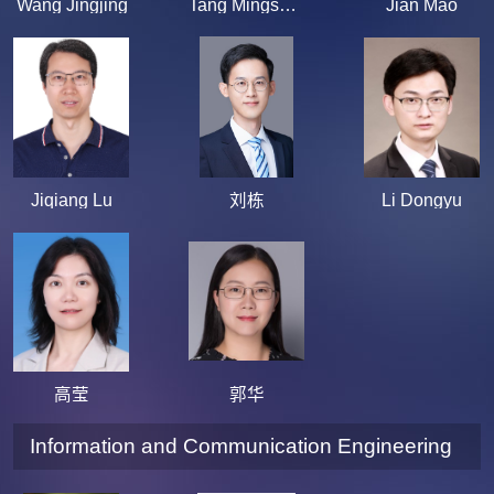
Wang Jingjing
Tang Mingsheng
Jian Mao
Jiqiang Lu
刘栋
Li Dongyu
高莹
郭华
Information and Communication Engineering