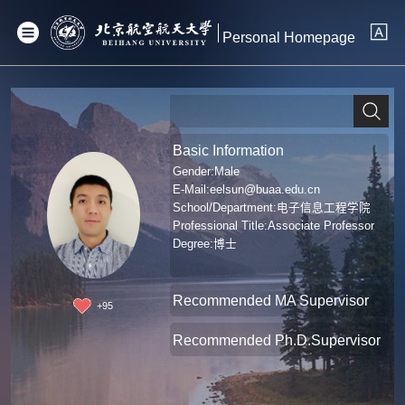
Personal Homepage
Basic Information
Gender:Male
E-Mail:
eelsun@buaa.edu.cn
School/Department:电子信息工程学院
Professional Title:Associate Professor
Degree:博士
Recommended MA Supervisor
+
95
Recommended Ph.D.Supervisor