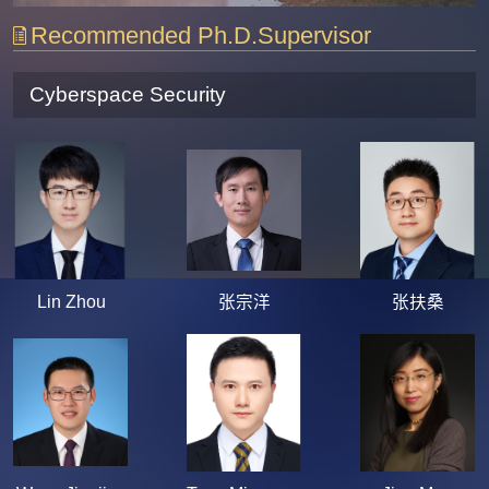
Recommended Ph.D.Supervisor
Cyberspace Security
Lin Zhou
张宗洋
张扶桑