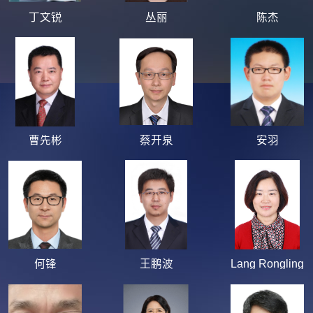
丁文锐
丛丽
陈杰
曹先彬
蔡开泉
安羽
何锋
王鹏波
Lang Rongling