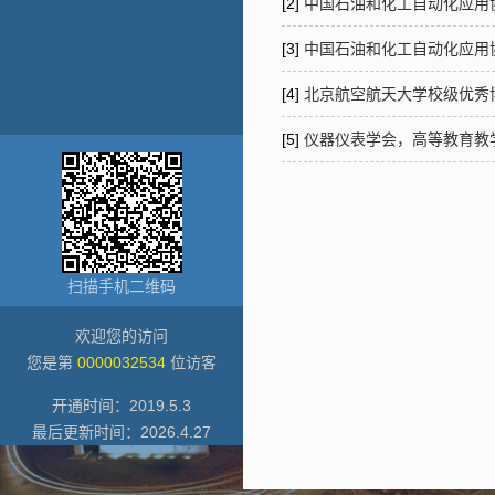
[2]
中国石油和化工自动化应用协会
[3]
中国石油和化工自动化应用
[4]
北京航空航天大学校级优秀博士
[5]
仪器仪表学会，高等教育教学成
扫描手机二维码
欢迎您的访问
您是第
0000032534
位访客
开通时间：
2019
.
5
.
3
最后更新时间：
2026
.
4
.
27