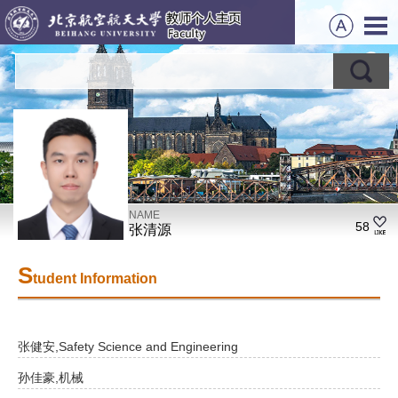
NAME
58
张清源
S
tudent Information
张健安,Safety Science and Engineering
孙佳豪,机械