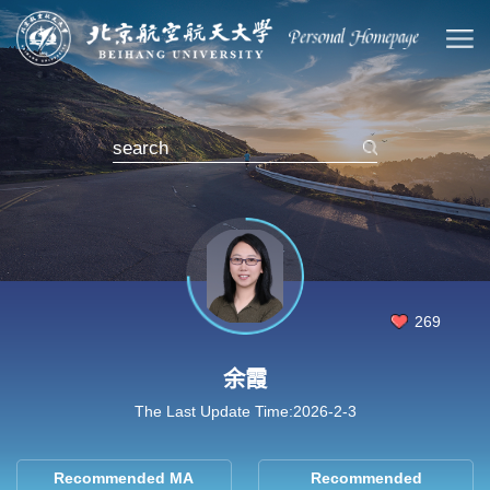
269
余霞
The Last Update Time:
2026
-
2
-
3
Recommended MA
Recommended